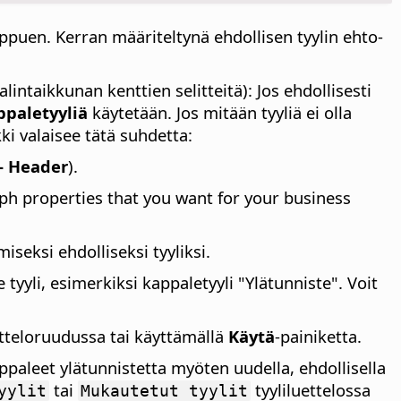
iippuen. Kerran määriteltynä ehdollisen tyylin ehto-
intaikkunan kenttien selitteitä): Jos ehdollisesti
ppaletyyliä
käytetään. Jos mitään tyyliä ei olla
kki valaisee tätä suhdetta:
 - Header
).
ph properties that you want for your business
seksi ehdolliseksi tyyliksi.
e tyyli, esimerkiksi kappaletyyli "Ylätunniste". Voit
etteloruudussa tai käyttämällä
Käytä
-painiketta.
appaleet ylätunnistetta myöten uudella, ehdollisella
tai
tyyliluettelossa
yylit
Mukautetut tyylit