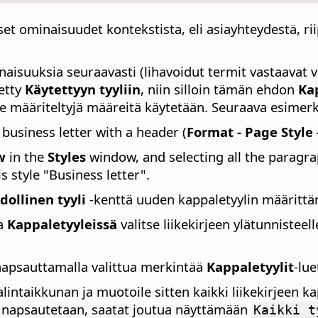
aiset ominaisuudet kontekstista, eli asiayhteydestä, r
aisuuksia seuraavasti (lihavoidut termit vastaavat val
tetty
Käytettyyn tyyliin
, niin silloin tämän ehdon
Ka
ylille määriteltyjä määreitä käytetään. Seuraava esimer
business letter with a header (
Format - Page Style
w
in the
Styles
window, and selecting all the paragra
 style "Business letter".
dollinen tyyli
-kenttä uuden kappaletyylin määrittämi
ja
Kappaletyyleissä
valitse liikekirjeen ylätunnisteell
snapsauttamalla valittua merkintää
Kappaletyylit
-lu
alintaikkunan ja muotoile sitten kaikki liikekirjeen k
tta napsautetaan, saatat joutua näyttämään
Kaikki t