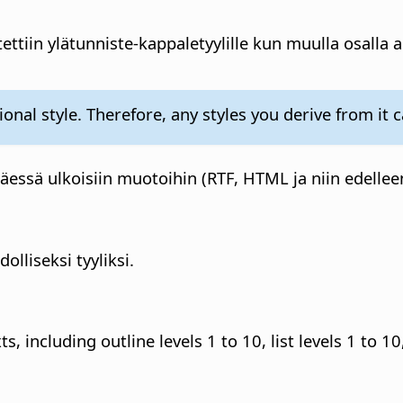
ettiin ylätunniste-kappaletyylille kun muulla osalla a
onal style. Therefore, any styles you derive from it c
täessä ulkoisiin muotoihin (RTF, HTML ja niin edellee
lliseksi tyyliksi.
 including outline levels 1 to 10, list levels 1 to 10