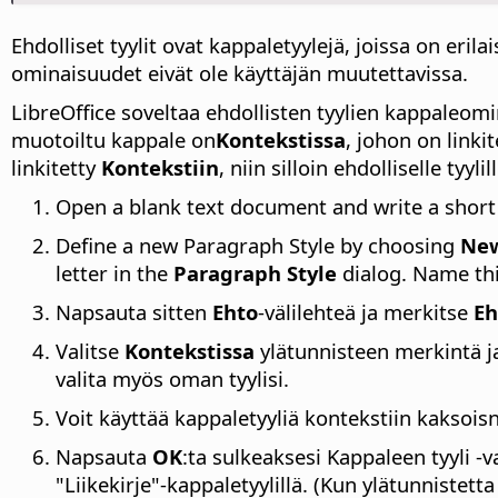
Ehdolliset tyylit ovat kappaletyylejä, joissa on eril
ominaisuudet eivät ole käyttäjän muutettavissa.
LibreOffice soveltaa ehdollisten tyylien kappaleomin
muotoiltu kappale on
Kontekstissa
, johon on linki
linkitetty
Kontekstiin
, niin silloin ehdolliselle ty
Open a blank text document and write a short 
Define a new Paragraph Style by choosing
Ne
letter in the
Paragraph Style
dialog. Name this
Napsauta sitten
Ehto
-välilehteä ja merkitse
Eh
Valitse
Kontekstissa
ylätunnisteen merkintä 
valita myös oman tyylisi.
Voit käyttää kappaletyyliä kontekstiin kaksoi
Napsauta
OK
:ta sulkeaksesi Kappaleen tyyli -v
"Liikekirje"-kappaletyylillä. (Kun ylätunniste