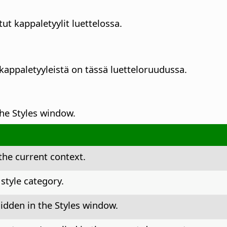
ut kappaletyylit luettelossa.
 kappaletyyleistä on tässä luetteloruudussa.
the Styles window.
the current context.
 style category.
hidden in the Styles window.