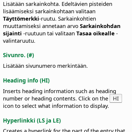
Lisätään sarkainkohta. Edeltävien pisteiden
lisäämiseksi sarkainkohtaan valitaan
Täyttömerkki
-ruutu. Sarkainkohtien
muuttamiseksi annetaan arvo
Sarkainkohdan
sijainti
-ruutuun tai valitaan
Tasaa oikealle
-
valintaruutu.
Sivunro. (#)
Lisätään sivunumero merkintään.
Heading info (HI)
Inserts heading information such as heading
number or heading contents. Click on the
HI
icon to select what information to display.
Hyperlinkki (LS ja LE)
Creates a hyperlink for the part of the entry that