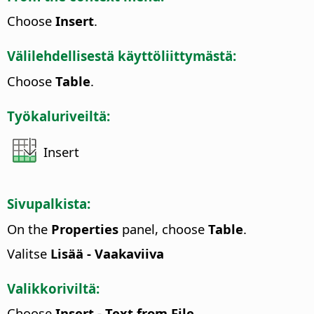
Choose
Insert
.
Välilehdellisestä käyttöliittymästä:
Choose
Table
.
Työkaluriveiltä:
Insert
Sivupalkista:
On the
Properties
panel, choose
Table
.
Valitse
Lisää - Vaakaviiva
Valikkoriviltä:
Choose
Insert - Text from File