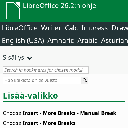
LibreOffice 26.2:n ohje
LibreOffice
Writer
Calc
Impress
Dra
English (USA)
Amharic
Arabic
Asturia
Sisällys
Lisää-valikko
Choose
Insert - More Breaks - Manual Break
Choose
Insert - More Breaks