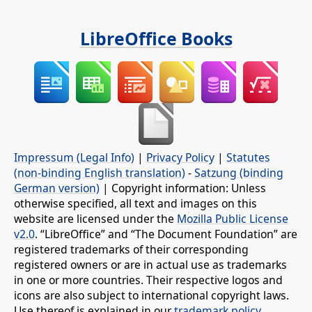
LibreOffice Books
Impressum (Legal Info)
|
Privacy Policy
|
Statutes
(non-binding English translation)
-
Satzung (binding
German version)
| Copyright information: Unless
otherwise specified, all text and images on this
website are licensed under the
Mozilla Public License
v2.0
. “LibreOffice” and “The Document Foundation” are
registered trademarks of their corresponding
registered owners or are in actual use as trademarks
in one or more countries. Their respective logos and
icons are also subject to international copyright laws.
Use thereof is explained in our
trademark policy
.