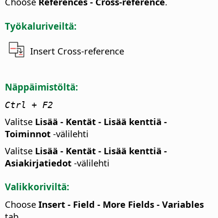
Choose
References - Cross-reference
.
Työkaluriveiltä:
Insert Cross-reference
Näppäimistöltä:
Ctrl
+ F2
Valitse
Lisää - Kentät - Lisää kenttiä -
Toiminnot
-välilehti
Valitse
Lisää - Kentät - Lisää kenttiä -
Asiakirjatiedot
-välilehti
Valikkoriviltä:
Choose
Insert - Field - More Fields - Variables
tab