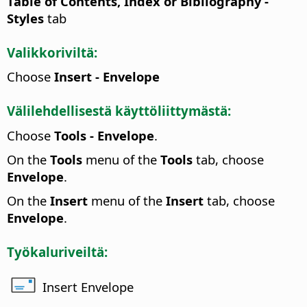
Table of Contents, Index or Bibliography -
Styles
tab
Valikkoriviltä:
Choose
Insert - Envelope
Välilehdellisestä käyttöliittymästä:
Choose
Tools - Envelope
.
On the
Tools
menu of the
Tools
tab, choose
Envelope
.
On the
Insert
menu of the
Insert
tab, choose
Envelope
.
Työkaluriveiltä:
Insert Envelope