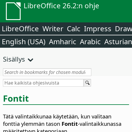
LibreOffice 26.2:n ohje
LibreOffice
Writer
Calc
Impress
Dra
English (USA)
Amharic
Arabic
Asturia
Sisällys
Fontit
Tätä valintaikkunaa käytetään, kun valitaan
fonttia ylemmän tason
Fontit
-valintaikkunassa
määritettyyn kategoriaan.