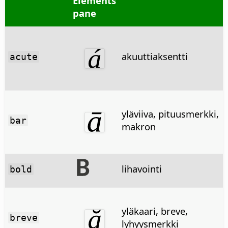
Elements
pane
akuuttiaksentti
acute
yläviiva, pituusmerkki,
bar
makron
lihavointi
bold
yläkaari, breve,
breve
lyhyysmerkki