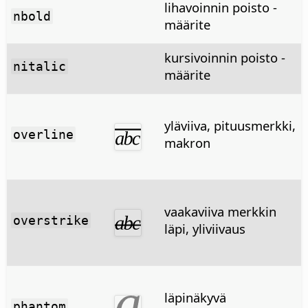
lihavoinnin poisto -
nbold
määrite
kursivoinnin poisto -
nitalic
määrite
yläviiva, pituusmerkki,
overline
makron
vaakaviiva merkkin
overstrike
läpi, yliviivaus
läpinäkyvä
phantom