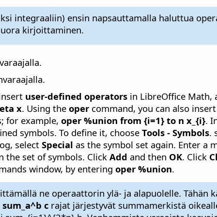
iksi integraaliin) ensin napsauttamalla haluttua oper
ora kirjoittaminen.
araajalla.
varaajalla.
insert
user-defined operators
in LibreOffice Math, 
eta x
. Using the
oper
command, you can also insert c
s; for example,
oper %union from {i=1} to n x_{i}
. 
fined symbols. To define it, choose
Tools - Symbols
.
log, select
Special
as the symbol set again. Enter a 
n the set of symbols. Click
Add
and then
OK
. Click
C
ommands window, by entering
oper %union
.
ttämällä ne operaattorin ylä- ja alapuolelle. Tähän k
n
sum_a^b c
rajat järjestyvät summamerkistä oikeall