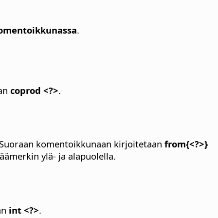
omentoikkunassa
.
aan
coprod <?>
.
Suoraan komentoikkunaan kirjoitetaan
from{<?>}
äämerkin ylä- ja alapuolella.
an
int <?>
.