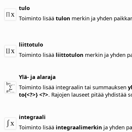
tulo
Toiminto lisää
tulon
merkin ja yhden paikka
liittotulo
Toiminto lisää
liittotulon
merkin ja yhden p
Ylä- ja alaraja
Toiminto lisää integraalin tai summauksen
y
to{<?>} <?>
. Rajojen lauseet pitää yhdistää 
integraali
Toiminto lisää
integraalimerkin
ja yhden p