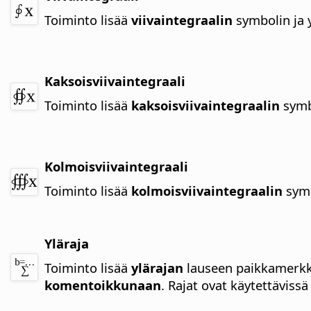
Toiminto lisää
viivaintegraalin
symbolin ja 
Kaksoisviivaintegraali
Toiminto lisää
kaksoisviivaintegraalin
symb
Kolmoisviivaintegraali
Toiminto lisää
kolmoisviivaintegraalin
symb
Yläraja
Toiminto lisää
ylärajan
lauseen paikkamerkki
komentoikkunaan
. Rajat ovat käytettäviss