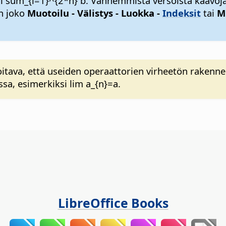
ksi sum_{i=1}^{2*n} b. Vanhemmista versoista kaavoj
n joko
Muotoilu - Välistys - Luokka -
Indeksit
tai
Mu
ava, että useiden operaattorien virheetön rakenne va
ssa, esimerkiksi lim a_{n}=a.
LibreOffice Books