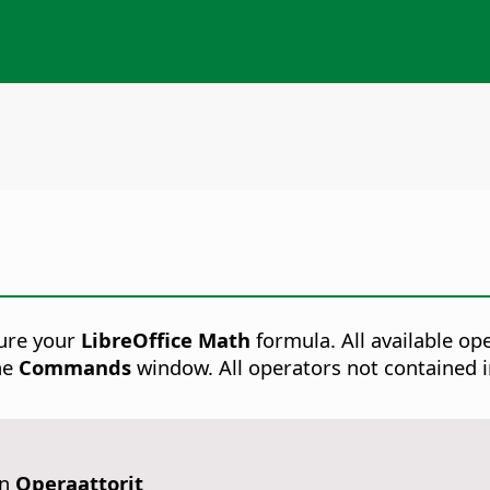
ture your
LibreOffice Math
formula. All available op
he
Commands
window. All operators not contained 
an
Operaattorit