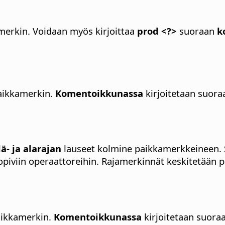
merkin.
Voidaan myös kirjoittaa
prod <?>
suoraan
k
aikkamerkin.
Komentoikkunassa
kirjoitetaan suor
lä- ja alarajan
lauseet kolmine paikkamerkkeineen.
sopiviin operaattoreihin. Rajamerkinnät keskitetään p
aikkamerkin.
Komentoikkunassa
kirjoitetaan suora