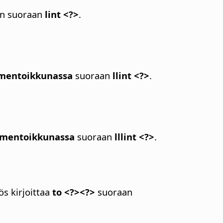
an suoraan
lint <?>
.
mentoikkunassa
suoraan
llint <?>
.
mentoikkunassa
suoraan
lllint <?>
.
s kirjoittaa
to <?><?>
suoraan