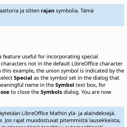
aattoria ja sitten
rajan
symbolia. Tämä
a feature useful for incorporating special
haracters not in the default LibreOffice character
In this example, the union symbol is indicated by the
 select
Special
as the symbol set in the dialog that
meaningful name in the
Symbol
text box, for
lose
to close the
Symbols
dialog. You are now
äytetään LibreOffice Mathin ylä- ja alaindeksejä.
e. Jos rajat muodostuvat pitemmistä lausekkeista,