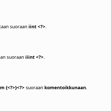
etaan suoraan
iint <?>
.
taan suoraan
iiint <?>
.
om {<?>}<?>
suoraan
komentoikkunaan
.