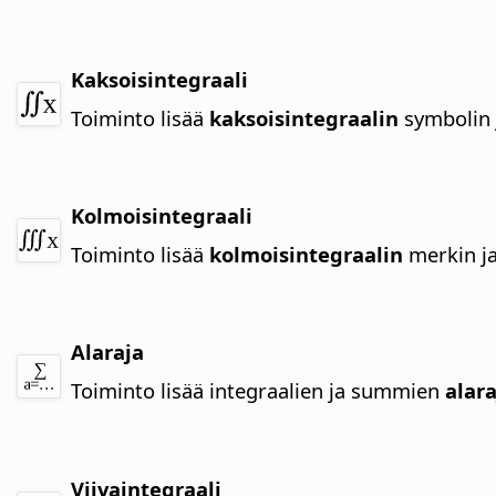
Kaksoisintegraali
Toiminto lisää
kaksoisintegraalin
symbolin 
Kolmoisintegraali
Toiminto lisää
kolmoisintegraalin
merkin j
Alaraja
Toiminto lisää integraalien ja summien
alar
Viivaintegraali