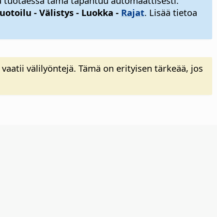
a tuotaessa tämä tapahtuu automaattisesti.
otoilu - Välistys - Luokka -
Rajat
. Lisää tietoa
atii välilyöntejä. Tämä on erityisen tärkeää, jos