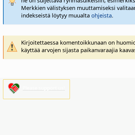
ne on suljettava ryhmäsulkeisiin, esimerki
Merkkien välistyksen muuttamiseksi valitaa
indekseistä löytyy muualta
ohjeista
.
Kirjoitettaessa komentoikkunaan on huomioit
käyttää arvojen sijasta paikanvaraajia kaava
Please support us!