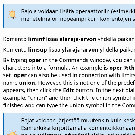
Rajoja voidaan lisätä operaattoriin (esimerk
menetelmä on nopeampi kuin komentojen su
Komento
liminf
lisää
alaraja-arvon
yhdellä paikanv
Komento
limsup
lisää
yläraja-arvon
yhdellä paikan
By typing
oper
in the Commands window, you can 
characters into a formula. An example is
oper %th
set.
oper
can also be used in connection with limit
name
union
. However, this is not one of the prede
appears, then click the
Edit
button. In the next dia
example, "union" and then click the union symbol i
finished and can type the union symbol in the C
Rajat voidaan järjestää muutenkin kuin keski
Esimerkiksi kirjoittamalla komentoikkunaa