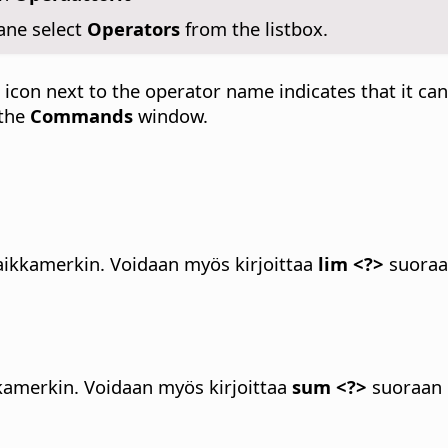
ane select
Operators
from the listbox.
 An icon next to the operator name indicates that it
 the
Commands
window.
aikkamerkin.
Voidaan myös kirjoittaa
lim <?>
suora
kamerkin.
Voidaan myös kirjoittaa
sum <?>
suoraan