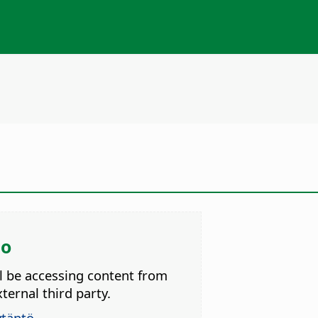
eo
ll be accessing content from
ternal third party.
ytäntö