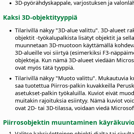
3D-pyörähdyskappale, varjostuksen ja valonlä
Kaksi 3D-objektityyppiä
Tilarivillä näkyy "3D-alue valittu". 3D-alueet 
objektit -työkalupalkista lisätyt objektit ja se
muunnetaan 3D-muotoon käyttämällä kohdevali
3D-alueille voi siirtyä (esimerkiksi F3-näppäime
objekteja. Kun nämä 3D-alueet viedään Microso
ovat myös tätä tyyppiä.
Tilarivillä näkyy "Muoto valittu". Mukautuvia k
saa tuotettua Piirros-palkin kuvakkeilla Perusk
asetukset-palkin työkaluilla. Kuviot eivät muodo
muitakin rajoituksia esiintyy. Nämä kuviot vo
ovat 2D- tai 3D-tilassa, voidaan viedä Microsof
Piirrosobjektin muuntaminen käyräkuvio
Valitse kaksiulotteinen objekti dialta tai sivulta