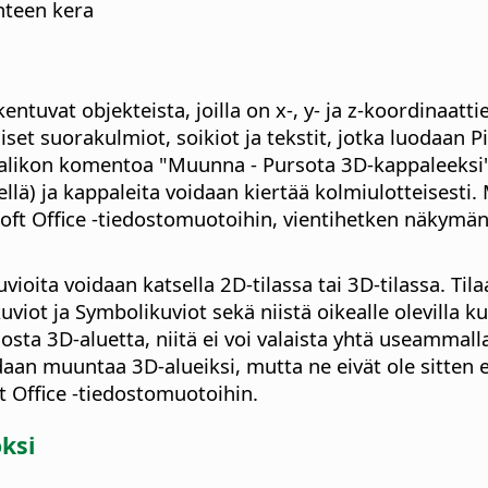
hteen kera
rakentuvat objekteista, joilla on x-, y- ja z-koordinaa
llaiset suorakulmiot, soikiot ja tekstit, jotka luodaa
kon komentoa "Muunna - Pursota 3D-kappaleeksi". 
llä) ja kappaleita voidaan kiertää kolmiulotteisesti. M
ft Office -tiedostomuotoihin, vientihetken näkymän o
uvioita voidaan katsella 2D-tilassa tai 3D-tilassa. Ti
uviot ja Symbolikuviot sekä niistä oikealle olevilla 
sta 3D-aluetta, niitä ei voi valaista yhtä useammalla v
idaan muuntaa 3D-alueiksi, mutta ne eivät ole sitten
t Office -tiedostomuotoihin.
ksi
.