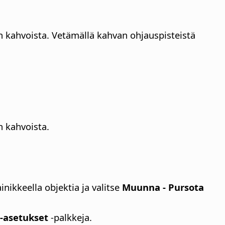
n kahvoista. Vetämällä kahvan ohjauspisteistä
n kahvoista.
nikkeella objektia ja valitse
Muunna - Pursota
-asetukset
-palkkeja.