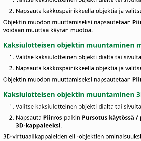
Napsauta kakkospainikkeella objektia ja valit
Objektin muodon muuttamiseksi napsautetaan
Pii
voidaan muuttaa käyrän muotoa.
Kaksiulotteisen objektin muuntaminen 
Valitse kaksiulotteinen objekti dialta tai sivulta
Napsauta kakkospainikkeella objektia ja valit
Objektin muodon muuttamiseksi napsautetaan
Pii
Kaksiulotteisen objektin muuntaminen 3
Valitse kaksiulotteinen objekti dialta tai sivulta
Napsauta
Piirros
-palkin
Pursotus käytössä /
3D-kappaleeksi
.
3D-virtuaalikappaleiden eli -objektien ominaisuu