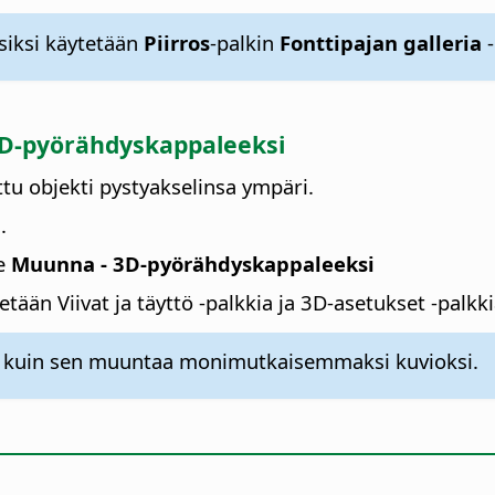
siksi käytetään
Piirros
-palkin
Fonttipajan galleria
-
3D-pyörähdyskappaleeksi
tu objekti pystyakselinsa ympäri.
.
se
Muunna - 3D-pyörähdyskappaleeksi
n Viivat ja täyttö -palkkia ja 3D-asetukset -palkki
nen kuin sen muuntaa monimutkaisemmaksi kuvioksi.