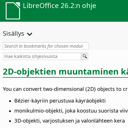
LibreOffice 26.2:n ohje
Sisällys
2D-objektien muuntaminen käy
You can convert two-dimensional (2D) objects to cre
Bézier-käyriin perustuva käyräobjekti
monikulmio-objekti, joka koostuu suorista viiv
3D-objekti, varjostuksen ja valonlähteen kera