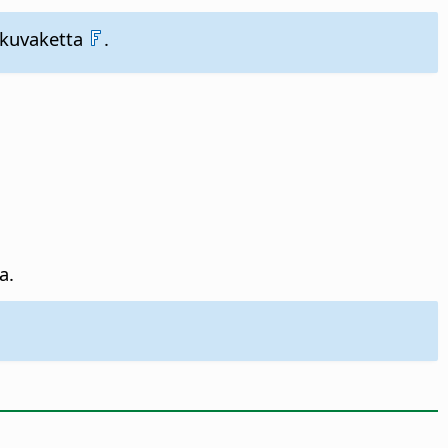
kuvaketta
.
a.