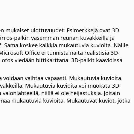
ttien mukaiset ulottuvuudet. Esimerkkejä ovat 3D
n Piirros-palkin vasemman reunan kuvakkeilla ja
Sama koskee kaikkia mukautuvia kuvioita. Näille
icrosoft Office ei tunnista näitä realistisia 3D-
tos viedään bittikarttana. 3D-palkit kaavioissa
laa voidaan vaihtaa vapaasti. Mukautuvia kuvioita
kuvakkeilla. Mukautuvia kuvioita voi muokata 3D-
alonlähteellä, niillä ei ole heijastuksia. Joitain
 enää mukautuvia kuvioita. Mukautuvat kuviot, jotka