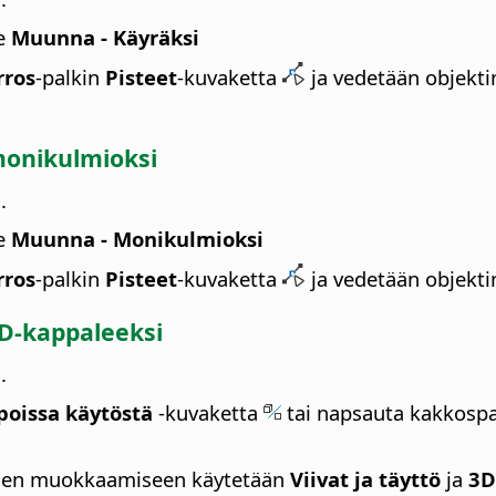
se
Muunna - Käyräksi
rros
-palkin
Pisteet
-kuvaketta
ja vedetään objekti
monikulmioksi
.
se
Muunna - Monikulmioksi
rros
-palkin
Pisteet
-kuvaketta
ja vedetään objekti
D-kappaleeksi
.
 poissa käytöstä
-kuvaketta
tai napsauta kakkospai
ksien muokkaamiseen käytetään
Viivat ja täyttö
ja
3D