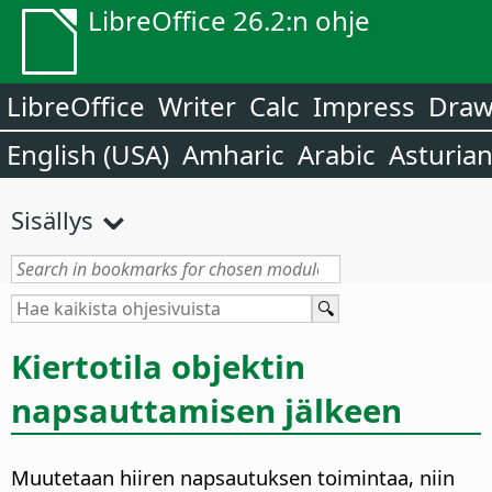
LibreOffice 26.2:n ohje
LibreOffice
Writer
Calc
Impress
Dra
English (USA)
Amharic
Arabic
Asturia
Sisällys
Kiertotila objektin
napsauttamisen jälkeen
Muutetaan hiiren napsautuksen toimintaa, niin