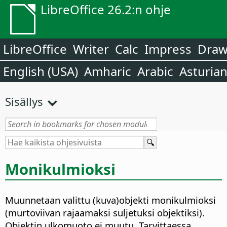
LibreOffice 26.2:n ohje
LibreOffice
Writer
Calc
Impress
Dra
English (USA)
Amharic
Arabic
Asturia
Sisällys
Monikulmioksi
Muunnetaan valittu (kuva)objekti monikulmioksi
(murtoviivan rajaamaksi suljetuksi objektiksi).
Objektin ulkomuoto ei muutu. Tarvittaessa