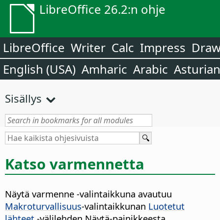
LibreOffice 26.2:n ohje
LibreOffice
Writer
Calc
Impress
Dra
English (USA)
Amharic
Arabic
Asturia
Sisällys
Katso varmennetta
Näytä varmenne -valintaikkuna avautuu
Makroturvallisuus
-valintaikkunan
Luotetut
lähteet
-välilehden Näytä-painikkeesta.