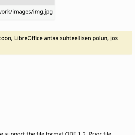
work/images/img.jpg
otoon,
LibreOffice
antaa suhteellisen polun, jos
 support the file format ODF 1.2. Prior file