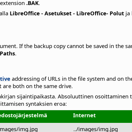
 extension
.BAK
.
alla
LibreOffice - Asetukset
- LibreOffice- Polut
ja 
ument. If the backup copy cannot be saved in the sa
Paths
.
tive
addressing of URLs in the file system and on the 
 are both on the same drive.
akirjan sijaintipaikasta. Absoluuttinen osoittaminen
oittamisen syntaksien eroa:
edostojärjestelmä
Internet
/images/img.jpg
../images/img.jpg