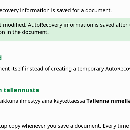
Recovery information is saved for a document.
t modified. AutoRecovery information is saved after th
ion in the document.
d
ent itself instead of creating a temporary AutoRecov
 tallennusta
taikkuna ilmestyy aina käytettäessä
Tallenna nimell
ckup copy whenever you save a document. Every tim