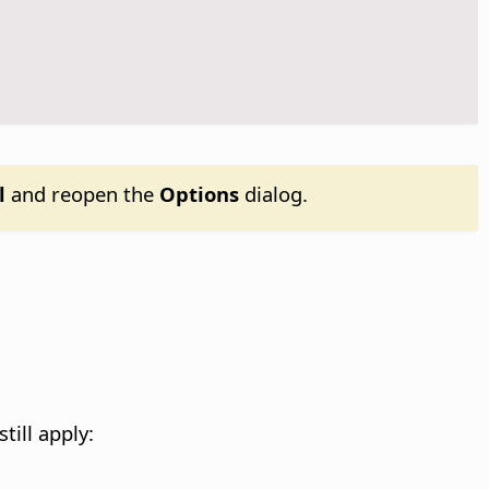
l
and reopen the
Options
dialog.
till apply: