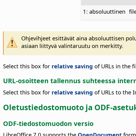
1: absoluuttinen
fi
Ohjevihjeet esittävät aina absoluuttisen po
asiaan liittyvä valintaruutu on merkitty.
Select this box for
relative saving
of URLs in the f
URL-osoitteen tallennus suhteessa intern
Select this box for
relative saving
of URLs to the I
Oletustiedostomuoto ja ODF-asetu
ODF-tiedostomuodon versio
LibreOffice 7.0 supports the
OpenDocument
forma