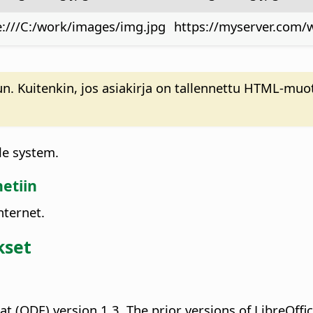
le:///C:/work/images/img.jpg
https://myserver.com/
lun. Kuitenkin, jos asiakirja on tallennettu HTML-mu
ile system.
etiin
nternet.
kset
t (ODF) version 1.3. The prior versions of LibreOffice