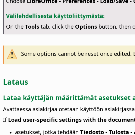
Choose
LibreOffice - Preferences
- Load/Save - 
Välilehdellisestä käyttöliittymästä:
On the
Tools
tab, click the
Options
button, then
Some options cannot be reset once edited. E
Lataus
Lataa käyttäjän määrittämät asetukset a
Avattaessa asiakirjaa otetaan käyttöön asiakirjass
If
Load user-specific settings with the documen
asetukset, jotka tehdään
Tiedosto - Tulosta -