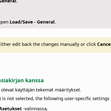
General
.
 open
Load/Save - General
.
ither edit back the changes manually or click
Cance
siakirjan kanssa
a olevat käyttäjän tekemät määritykset.
t
is not selected, the following user-specific settings s
 Asetukset
-valinnassa,