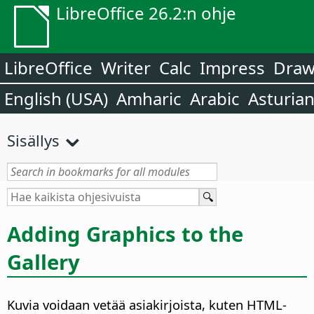
LibreOffice 26.2:n ohje
LibreOffice
Writer
Calc
Impress
Dra
English (USA)
Amharic
Arabic
Asturia
Sisällys
Adding Graphics to the
Gallery
Kuvia voidaan vetää asiakirjoista, kuten HTML-