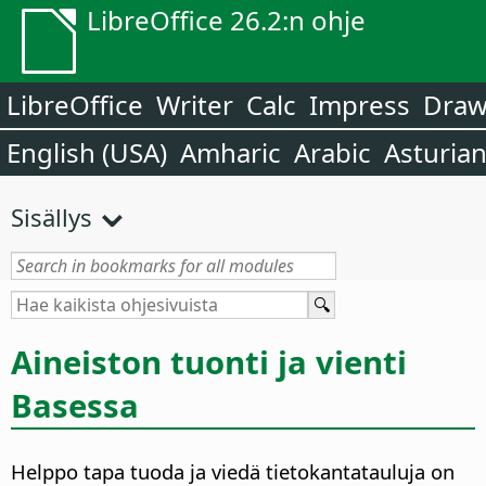
LibreOffice 26.2:n ohje
LibreOffice
Writer
Calc
Impress
Dra
English (USA)
Amharic
Arabic
Asturia
Sisällys
Aineiston tuonti ja vienti
Basessa
Helppo tapa tuoda ja viedä tietokantatauluja on