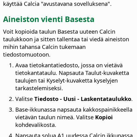
käyttää Calcia "avustavana sovelluksena".
Aineiston vienti Basesta
Voit kopioida taulun Basesta uuteen Calcin
taulukkoon ja sitten tallentaa tai viedä aineiston
mihin tahansa Calcin tukemaan
tiedostomuotoon.
Avaa tietokantatiedosto, jossa on vietävä
tietokantataulu. Napsauta Taulut-kuvaketta
taulujen tai Kyselyt-kuvaketta kyselyjen
tarkastelemiseksi.
Valitse
Tiedosto - Uusi - Laskentataulukko
.
Base-ikkunassa napsauta kakkospainikkeella
vietävän taulun nimeä. Valitse
Kopioi
kohdevalikosta.
Napsauta solua A1 uudessa Calcin ikkunassa