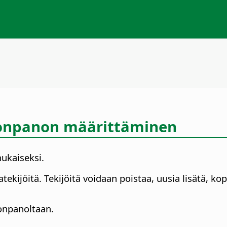
oonpanon määrittäminen
ukaiseksi.
ekijöitä. Tekijöitä voidaan poistaa, uusia lisätä, kopi
onpanoltaan.