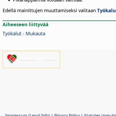
Edellä mainittujen muuttamiseksi valitaan
Työkalu
Aiheeseen liittyvää
Työkalut - Mukauta
Please support us!
Impressum (Legal Info)
|
Privacy Policy
|
Statutes (non-bi