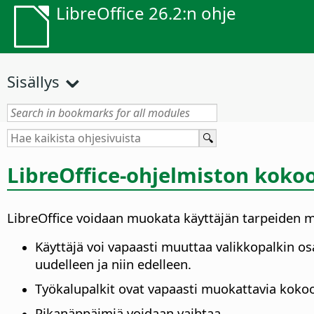
LibreOffice 26.2:n ohje
Sisällys
LibreOffice-ohjelmiston kok
LibreOffice voidaan muokata käyttäjän tarpeiden m
Käyttäjä voi vapaasti muuttaa valikkopalkin osat
uudelleen ja niin edelleen.
Työkalupalkit ovat vapaasti muokattavia koko
Pikanäppäimiä voidaan vaihtaa.