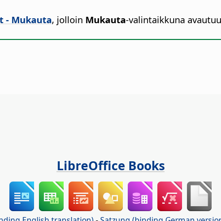
t - Mukauta
, jolloin
Mukauta
-valintaikkuna avautuu
LibreOffice Books
nding English translation)
-
Satzung (binding German versio