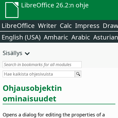
LibreOffice 26.2:n ohje
LibreOffice
Writer
Calc
Impress
Dra
English (USA)
Amharic
Arabic
Asturia
Sisällys
Ohjausobjektin
ominaisuudet
Opens a dialog for editing the properties of a