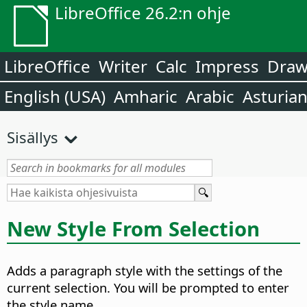
LibreOffice 26.2:n ohje
LibreOffice
Writer
Calc
Impress
Dra
English (USA)
Amharic
Arabic
Asturia
Sisällys
New Style From Selection
Adds a paragraph style with the settings of the
current selection. You will be prompted to enter
the style name.