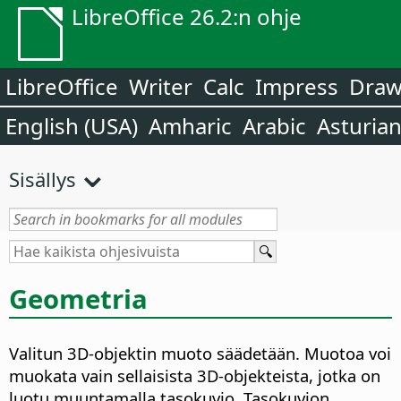
LibreOffice 26.2:n ohje
LibreOffice
Writer
Calc
Impress
Dra
English (USA)
Amharic
Arabic
Asturia
Sisällys
Geometria
Valitun 3D-objektin muoto säädetään. Muotoa voi
muokata vain sellaisista 3D-objekteista, jotka on
luotu muuntamalla tasokuvio. Tasokuvion