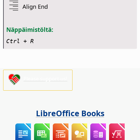
Align End
Näppäimistöltä:
Ctrl
+ R
Please support us!
LibreOffice Books