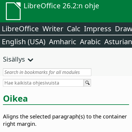
LibreOffice 26.2:n ohje
LibreOffice
Writer
Calc
Impress
Dra
English (USA)
Amharic
Arabic
Asturia
Sisällys
Oikea
Aligns the selected paragraph(s) to the container
right margin.