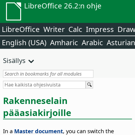
LibreOffice 26.2:n ohje
LibreOffice
Writer
Calc
Impress
Dra
English (USA)
Amharic
Arabic
Asturia
Sisällys
Rakenneselain
pääasiakirjoille
In a
Master document
, you can switch the