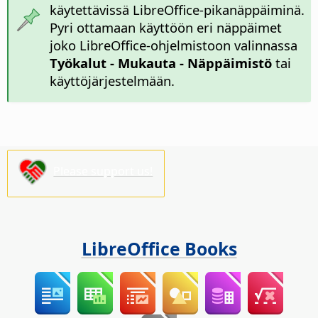
käytettävissä LibreOffice-pikanäppäiminä.
Pyri ottamaan käyttöön eri näppäimet
joko LibreOffice-ohjelmistoon valinnassa
Työkalut - Mukauta - Näppäimistö
tai
käyttöjärjestelmään.
Please support us!
LibreOffice Books