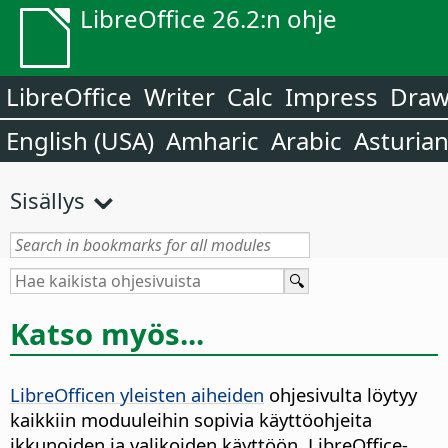
LibreOffice 26.2:n ohje
LibreOffice
Writer
Calc
Impress
Dra
English (USA)
Amharic
Arabic
Asturia
Sisällys
Katso myös...
LibreOfficen yleisten aiheiden
ohjesivulta löytyy
kaikkiin moduuleihin sopivia käyttöohjeita
ikkunoiden ja valikoiden käyttöön, LibreOffice-