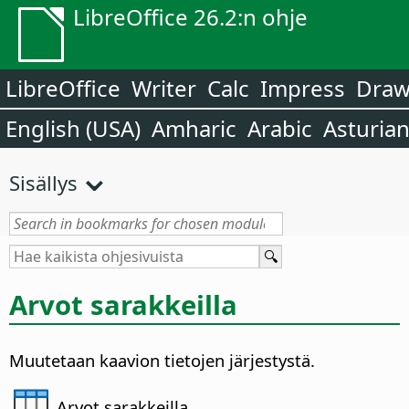
LibreOffice 26.2:n ohje
LibreOffice
Writer
Calc
Impress
Dra
English (USA)
Amharic
Arabic
Asturia
Sisällys
Arvot sarakkeilla
Muutetaan kaavion tietojen järjestystä.
Arvot sarakkeilla