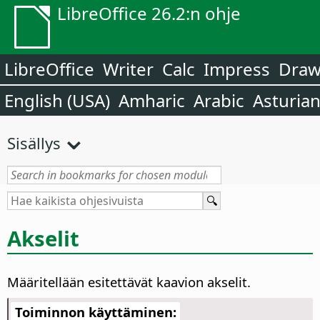
LibreOffice 26.2:n ohje
LibreOffice
Writer
Calc
Impress
Dra
English (USA)
Amharic
Arabic
Asturia
Sisällys
Akselit
Määritellään esitettävät kaavion akselit.
Toiminnon käyttäminen: