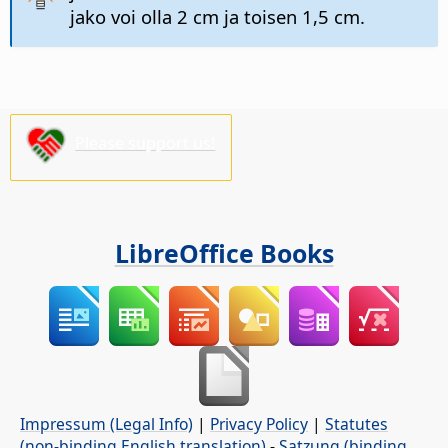
jako voi olla 2 cm ja toisen 1,5 cm.
Please support us!
LibreOffice Books
Impressum (Legal Info)
|
Privacy Policy
|
Statutes
(non-binding English translation)
-
Satzung (binding