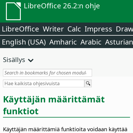
LibreOffice 26.2:n ohje
LibreOffice
Writer
Calc
Impress
Dra
English (USA)
Amharic
Arabic
Asturia
Sisällys
Käyttäjän määrittämät
funktiot
Käyttäjän määrittämiä funktioita voidaan käyttää