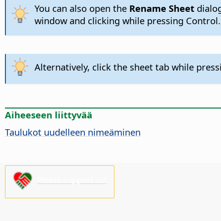
You can also open the
Rename Sheet
dialo
window and
clicking while pressing Control
.
Alternatively, click the sheet tab while pres
Aiheeseen liittyvää
Taulukot uudelleen nimeäminen
Please support us!