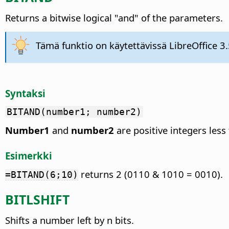
Returns a bitwise logical "and" of the parameters.
Tämä funktio on käytettävissä LibreOffice 3.
Syntaksi
BITAND(number1; number2)
Number1
and
number2
are positive integers les
Esimerkki
returns 2 (0110 & 1010 = 0010).
=BITAND(6;10)
BITLSHIFT
Shifts a number left by n bits.