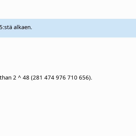
5:stä alkaen.
s than 2 ^ 48 (281 474 976 710 656).