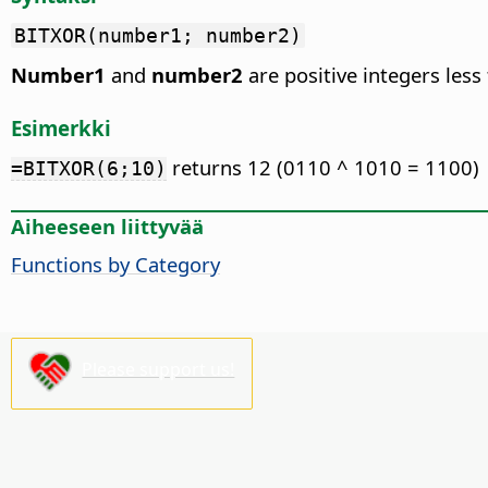
BITXOR(number1; number2)
Number1
and
number2
are positive integers les
Esimerkki
returns 12 (0110 ^ 1010 = 1100)
=BITXOR(6;10)
Aiheeseen liittyvää
Functions by Category
Please support us!