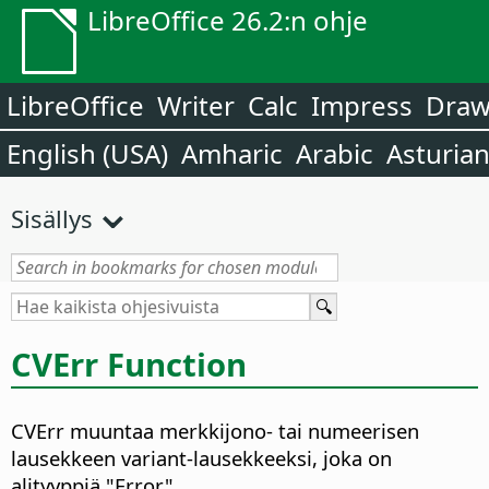
LibreOffice 26.2:n ohje
LibreOffice
Writer
Calc
Impress
Dra
English (USA)
Amharic
Arabic
Asturia
Sisällys
CVErr Function
CVErr muuntaa merkkijono- tai numeerisen
lausekkeen variant-lausekkeeksi, joka on
alityyppiä "Error".