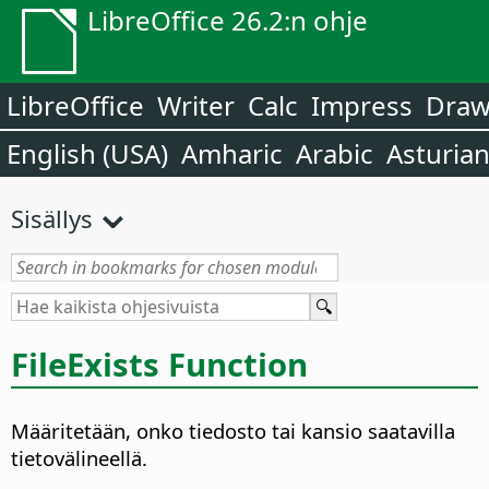
LibreOffice 26.2:n ohje
LibreOffice
Writer
Calc
Impress
Dra
English (USA)
Amharic
Arabic
Asturia
Sisällys
FileExists Function
Määritetään, onko tiedosto tai kansio saatavilla
tietovälineellä.