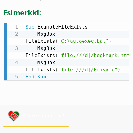
Esimerkki:
Sub
 ExampleFileExists

    MsgBox 
FileExists
(
"C:\autoexec.bat"
)
    MsgBox 
FileExists
(
"file:///d|/bookmark.htm"
    MsgBox 
FileExists
(
"file:///d|/Private"
)
End
Sub
Please support us!