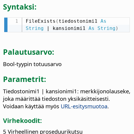
Syntaksi:
FileExists
(
tiedostonimi1 
As
String
 | kansionimi1 
As
String
)
Palautusarvo:
Bool-tyypin totuusarvo
Parametrit:
Tiedostonimi1 | kansionimi1: merkkijonolauseke,
joka määrittää tiedoston yksikäsitteisesti.
Voidaan käyttää myös
URL-esitysmuotoa
.
Virhekoodit:
5 Virheellinen proseduurikutsu