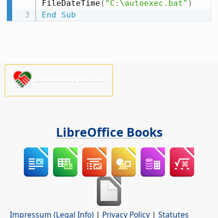
FileDateTime
(
"C:\autoexec.bat"
)
End
Sub
Please support us!
LibreOffice Books
Impressum (Legal Info)
|
Privacy Policy
|
Statutes