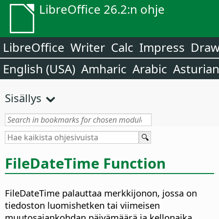
LibreOffice 26.2:n ohje
LibreOffice
Writer
Calc
Impress
Dra
English (USA)
Amharic
Arabic
Asturia
Sisällys
FileDateTime Function
FileDateTime palauttaa merkkijonon, jossa on
tiedoston luomishetken tai viimeisen
muutosajankohdan päivämäärä ja kellonaika.