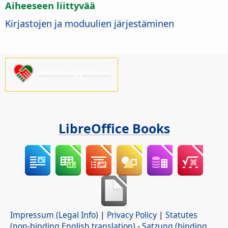
Aiheeseen liittyvää
Kirjastojen ja moduulien järjestäminen
Please support us!
LibreOffice Books
Impressum (Legal Info)
|
Privacy Policy
|
Statutes
(non-binding English translation)
-
Satzung (binding