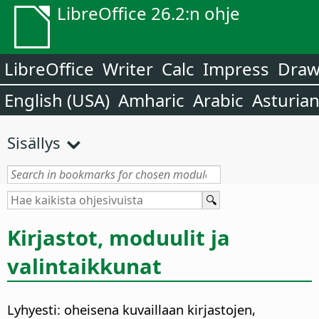
LibreOffice 26.2:n ohje
LibreOffice
Writer
Calc
Impress
Dra
English (USA)
Amharic
Arabic
Asturia
Sisällys
Kirjastot, moduulit ja
valintaikkunat
Lyhyesti: oheisena kuvaillaan kirjastojen,