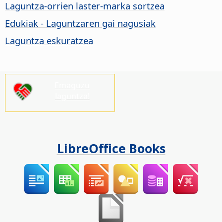
Laguntza-orrien laster-marka sortzea
Edukiak - Laguntzaren gai nagusiak
Laguntza eskuratzea
Emaguzu
laguntza!
LibreOffice Books