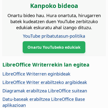
Kanpoko bideoa
Onartu bideo hau. Hura onartuta, hirugarren
batek kudeatzen duen YouTube zerbitzuko
edukiak eskuratu ahal izango dituzu.
YouTube pribatutasun-politika
Onartu YouTubeko edukiak
LibreOffice Writerrekin lan egitea
LibreOffice Writerren eginbideak
LibreOffice Writer erabiltzeko argibideak
Diagramak erabiltzea LibreOffice suitean
Datu-baseak erabiltzea LibreOffice Base
aplikazioan