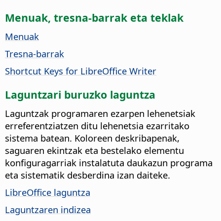
Menuak, tresna-barrak eta teklak
Menuak
Tresna-barrak
Shortcut Keys for LibreOffice Writer
Laguntzari buruzko laguntza
Laguntzak programaren ezarpen lehenetsiak
erreferentziatzen ditu lehenetsia ezarritako
sistema batean. Koloreen deskribapenak,
saguaren ekintzak eta bestelako elementu
konfiguragarriak instalatuta daukazun programa
eta sistematik desberdina izan daiteke.
LibreOffice laguntza
Laguntzaren indizea