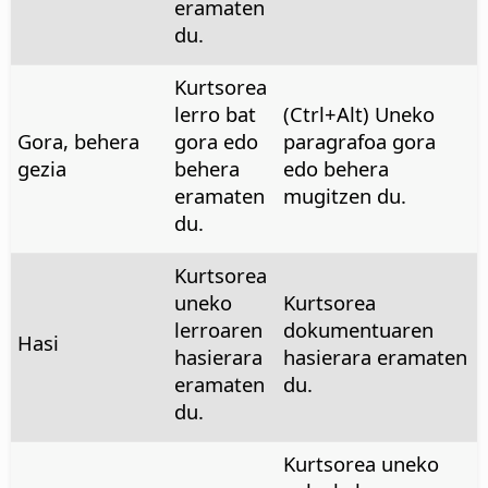
eramaten
du.
Kurtsorea
lerro bat
(
Ctrl+Alt
) Uneko
Gora, behera
gora edo
paragrafoa gora
gezia
behera
edo behera
eramaten
mugitzen du.
du.
Kurtsorea
uneko
Kurtsorea
lerroaren
dokumentuaren
Hasi
hasierara
hasierara eramaten
eramaten
du.
du.
Kurtsorea uneko