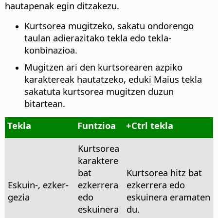
hautapenak egin ditzakezu.
Kurtsorea mugitzeko, sakatu ondorengo
taulan adierazitako tekla edo tekla-
konbinazioa.
Mugitzen ari den kurtsorearen azpiko
karaktereak hautatzeko, eduki Maius tekla
sakatuta kurtsorea mugitzen duzun
bitartean.
Tekla
Funtzioa
+
Ctrl tekla
Kurtsorea
karaktere
bat
Kurtsorea hitz bat
Eskuin-, ezker-
ezkerrera
ezkerrera edo
gezia
edo
eskuinera eramaten
eskuinera
du.