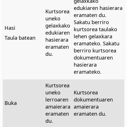
gelaxkako
edukiaren hasierara
Kurtsorea
eramaten du.
uneko
Sakatu berriro
gelaxkako
Hasi
kurtsorea taulako
edukiaren
lehen gelaxkara
Taula batean
hasierara
eramateko. Sakatu
eramaten
berriro kurtsorea
du.
dokumentuaren
hasierara
eramateko.
Kurtsorea
uneko
Kurtsorea
lerroaren
dokumentuaren
Buka
amaierara
amaierara
eramaten
eramaten du.
du.