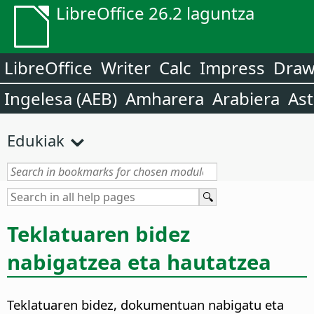
LibreOffice 26.2 laguntza
LibreOffice
Writer
Calc
Impress
Dra
Ingelesa (AEB)
Amharera
Arabiera
Ast
Edukiak
Teklatuaren bidez
nabigatzea eta hautatzea
Teklatuaren bidez, dokumentuan nabigatu eta