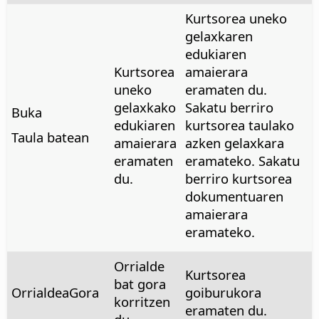
Kurtsorea uneko
gelaxkaren
edukiaren
Kurtsorea
amaierara
uneko
eramaten du.
gelaxkako
Sakatu berriro
Buka
edukiaren
kurtsorea taulako
Taula batean
amaierara
azken gelaxkara
eramaten
eramateko. Sakatu
du.
berriro kurtsorea
dokumentuaren
amaierara
eramateko.
Orrialde
Kurtsorea
bat gora
OrrialdeaGora
goiburukora
korritzen
eramaten du.