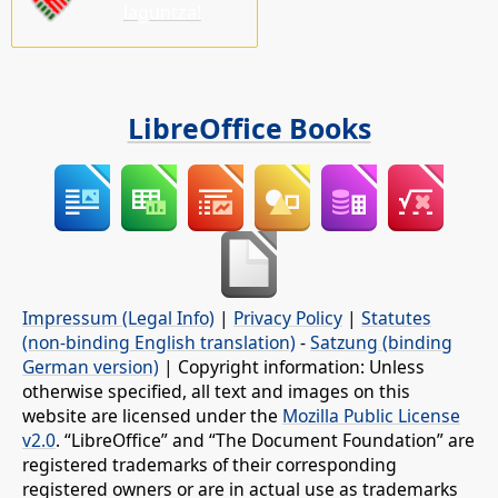
laguntza!
LibreOffice Books
Impressum (Legal Info)
|
Privacy Policy
|
Statutes
(non-binding English translation)
-
Satzung (binding
German version)
| Copyright information: Unless
otherwise specified, all text and images on this
website are licensed under the
Mozilla Public License
v2.0
. “LibreOffice” and “The Document Foundation” are
registered trademarks of their corresponding
registered owners or are in actual use as trademarks