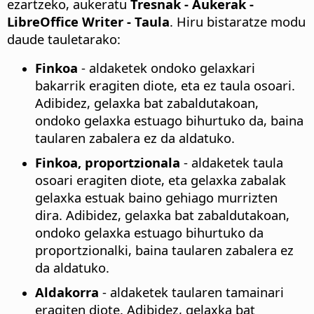
ezartzeko, aukeratu
Tresnak - Aukerak
-
LibreOffice Writer - Taula
. Hiru bistaratze modu
daude tauletarako:
Finkoa
- aldaketek ondoko gelaxkari
bakarrik eragiten diote, eta ez taula osoari.
Adibidez, gelaxka bat zabaldutakoan,
ondoko gelaxka estuago bihurtuko da, baina
taularen zabalera ez da aldatuko.
Finkoa, proportzionala
- aldaketek taula
osoari eragiten diote, eta gelaxka zabalak
gelaxka estuak baino gehiago murrizten
dira. Adibidez, gelaxka bat zabaldutakoan,
ondoko gelaxka estuago bihurtuko da
proportzionalki, baina taularen zabalera ez
da aldatuko.
Aldakorra
- aldaketek taularen tamainari
eragiten diote. Adibidez, gelaxka bat