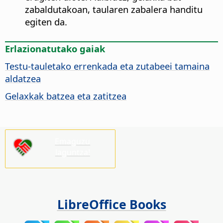
zabaldutakoan, taularen zabalera handitu
egiten da.
Erlazionatutako gaiak
Testu-tauletako errenkada eta zutabeei tamaina
aldatzea
Gelaxkak batzea eta zatitzea
Emaguzu
laguntza!
LibreOffice Books