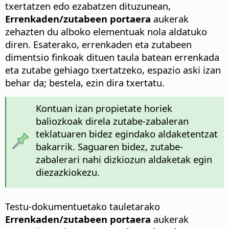
txertatzen edo ezabatzen dituzunean,
Errenkaden/zutabeen portaera
aukerak
zehazten du alboko elementuak nola aldatuko
diren. Esaterako, errenkaden eta zutabeen
dimentsio finkoak dituen taula batean errenkada
eta zutabe gehiago txertatzeko, espazio aski izan
behar da; bestela, ezin dira txertatu.
Kontuan izan propietate horiek
baliozkoak direla zutabe-zabaleran
teklatuaren bidez egindako aldaketentzat
bakarrik. Saguaren bidez, zutabe-
zabalerari nahi dizkiozun aldaketak egin
diezazkiokezu.
Testu-dokumentuetako tauletarako
Errenkaden/zutabeen portaera
aukerak