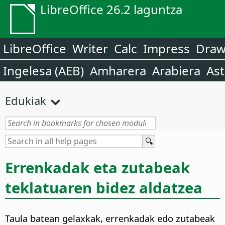
LibreOffice 26.2 laguntza
LibreOffice
Writer
Calc
Impress
Dra
Ingelesa (AEB)
Amharera
Arabiera
Ast
Edukiak
Errenkadak eta zutabeak
teklatuaren bidez aldatzea
Taula batean gelaxkak, errenkadak edo zutabeak