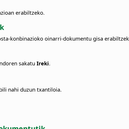
zioan erabiltzeko.
ik
ta-konbinazioko oinarri-dokumentu gisa erabiltzek
 ondoren sakatu
Ireki
.
i nahi duzun txantiloia.
dokumentutik