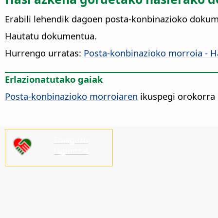
Erabili lehendik dagoen posta-konbinazioko dokum
Hautatu dokumentua.
Hurrengo urratas:
Posta-konbinazioko morroia - 
Erlazionatutako gaiak
Posta-konbinazioko morroiaren
ikuspegi orokorra
Emaguzu
laguntza!