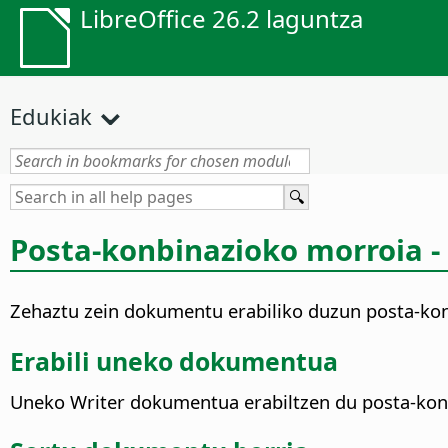
LibreOffice 26.2 laguntza
Edukiak
Posta-konbinazioko morroia 
Zehaztu zein dokumentu erabiliko duzun posta-kon
Erabili uneko dokumentua
Uneko Writer dokumentua erabiltzen du posta-kon