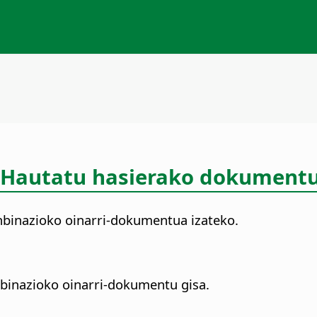
- Hautatu hasierako dokument
binazioko oinarri-dokumentua izateko.
binazioko oinarri-dokumentu gisa.