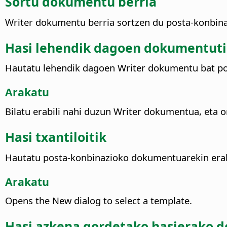
Sortu dokumentu berria
Writer dokumentu berria sortzen du posta-konbina
Hasi lehendik dagoen dokumentut
Hautatu lehendik dagoen Writer dokumentu bat pos
Arakatu
Bilatu erabili nahi duzun Writer dokumentua, eta
Hasi txantiloitik
Hautatu posta-konbinazioko dokumentuarekin erabil
Arakatu
Opens the New dialog to select a template.
Hasi azkena gordetako hasierako 