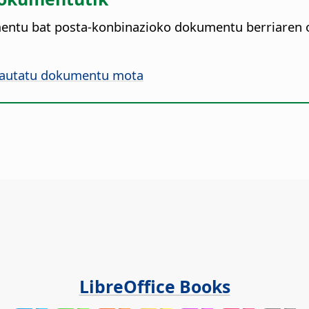
entu bat posta-konbinazioko dokumentu berriaren oi
Hautatu dokumentu mota
LibreOffice Books