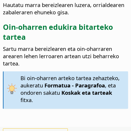
Hautatu marra bereizlearen luzera, orrialdearen
zabaleraren ehuneko gisa.
Oin-oharren edukira bitarteko
tartea
Sartu marra bereizlearen eta oin-oharraren
arearen lehen lerroaren artean utzi beharreko
tartea.
Bi oin-oharren arteko tartea zehazteko,
aukeratu
Formatua - Paragrafoa
, eta
ondoren sakatu
Koskak eta tarteak
fitxa.