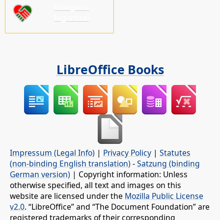
Emaguzu
laguntza!
LibreOffice Books
Impressum (Legal Info)
|
Privacy Policy
|
Statutes
(non-binding English translation)
-
Satzung (binding
German version)
| Copyright information: Unless
otherwise specified, all text and images on this
website are licensed under the
Mozilla Public License
v2.0
. “LibreOffice” and “The Document Foundation” are
registered trademarks of their corresponding