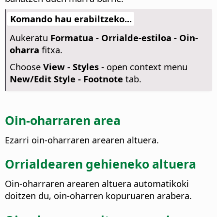
Komando hau erabiltzeko...
Aukeratu
Formatua - Orrialde-estiloa - Oin-
oharra
fitxa.
Choose
View - Styles
- open context menu
New/Edit Style - Footnote
tab.
Oin-oharraren area
Ezarri oin-oharraren arearen altuera.
Orrialdearen gehieneko altuera
Oin-oharraren arearen altuera automatikoki
doitzen du, oin-oharren kopuruaren arabera.