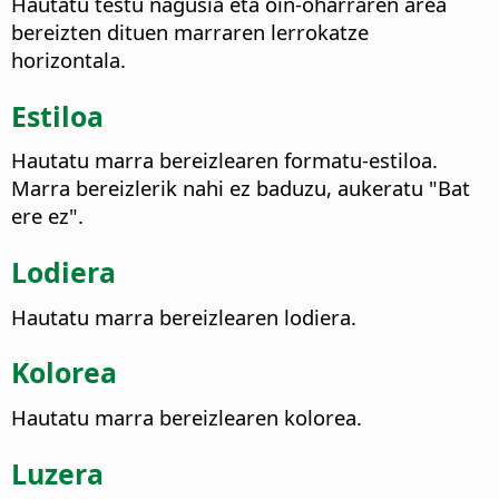
Hautatu testu nagusia eta oin-oharraren area
bereizten dituen marraren lerrokatze
horizontala.
Estiloa
Hautatu marra bereizlearen formatu-estiloa.
Marra bereizlerik nahi ez baduzu, aukeratu "Bat
ere ez".
Lodiera
Hautatu marra bereizlearen lodiera.
Kolorea
Hautatu marra bereizlearen kolorea.
Luzera