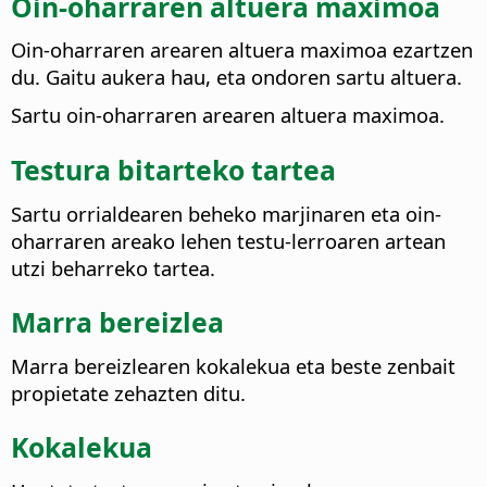
Oin-oharraren altuera maximoa
Oin-oharraren arearen altuera maximoa ezartzen
du. Gaitu aukera hau, eta ondoren sartu altuera.
Sartu oin-oharraren arearen altuera maximoa.
Testura bitarteko tartea
Sartu orrialdearen beheko marjinaren eta oin-
oharraren areako lehen testu-lerroaren artean
utzi beharreko tartea.
Marra bereizlea
Marra bereizlearen kokalekua eta beste zenbait
propietate zehazten ditu.
Kokalekua