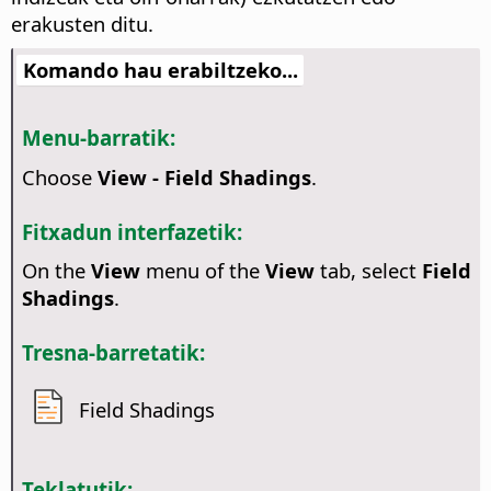
erakusten ditu.
Komando hau erabiltzeko...
Menu-barratik:
Choose
View - Field Shadings
.
Fitxadun interfazetik:
On the
View
menu of the
View
tab, select
Field
Shadings
.
Tresna-barretatik:
Field Shadings
Teklatutik: