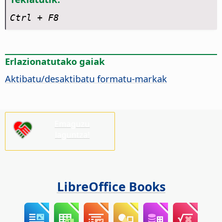
Ctrl
+ F8
Erlazionatutako gaiak
Aktibatu/desaktibatu formatu-markak
Emaguzu
laguntza!
LibreOffice Books