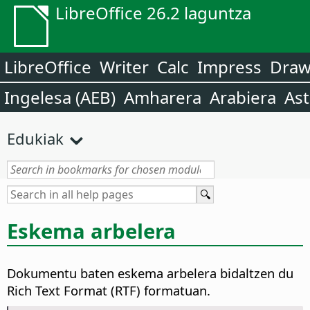
LibreOffice 26.2 laguntza
LibreOffice
Writer
Calc
Impress
Dra
Ingelesa (AEB)
Amharera
Arabiera
Ast
Edukiak
Eskema arbelera
Dokumentu baten eskema arbelera bidaltzen du
Rich Text Format (RTF) formatuan.