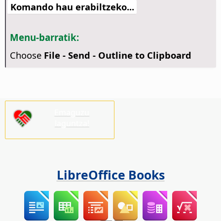
Komando hau erabiltzeko...
Menu-barratik:
Choose
File - Send - Outline to Clipboard
Emaguzu
laguntza!
LibreOffice Books