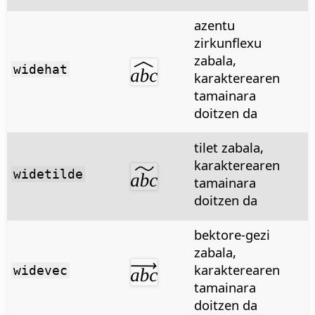
azentu
zirkunflexu
zabala,
widehat
karakterearen
tamainara
doitzen da
tilet zabala,
karakterearen
widetilde
tamainara
doitzen da
bektore-gezi
zabala,
karakterearen
widevec
tamainara
doitzen da