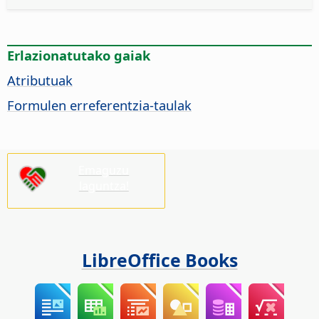
Erlazionatutako gaiak
Atributuak
Formulen erreferentzia-taulak
Emaguzu
laguntza!
LibreOffice Books