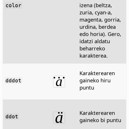
izena (beltza,
color
zuria, cyan-a,
magenta, gorria,
urdina, berdea
edo horia). Gero,
idatzi aldatu
beharreko
karakterea.
Karakterearen
gaineko hiru
dddot
puntu
Karakterearen
ddot
gaineko bi puntu