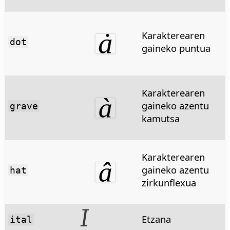
Karakterearen
dot
gaineko puntua
Karakterearen
gaineko azentu
grave
kamutsa
Karakterearen
gaineko azentu
hat
zirkunflexua
Etzana
ital