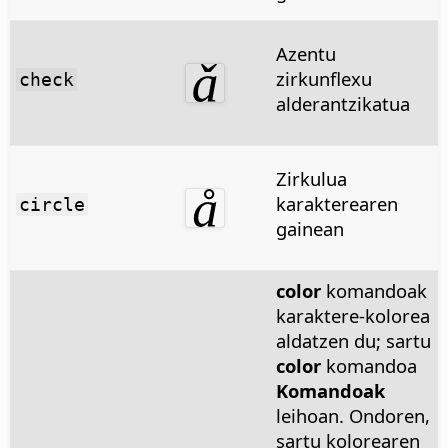
Azentu
zirkunflexu
check
alderantzikatua
Zirkulua
karakterearen
circle
gainean
color
komandoak
karaktere-kolorea
aldatzen du; sartu
color
komandoa
Komandoak
leihoan. Ondoren,
sartu kolorearen