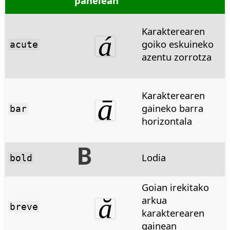
panelean
Karakterearen
goiko eskuineko
acute
azentu zorrotza
Karakterearen
gaineko barra
bar
horizontala
Lodia
bold
Goian irekitako
arkua
breve
karakterearen
gainean