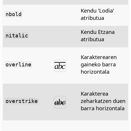
Kendu 'Lodia'
nbold
atributua
Kendu Etzana
nitalic
atributua
Karakterearen
gaineko barra
overline
horizontala
Karakterea
zeharkatzen duen
overstrike
barra horizontala