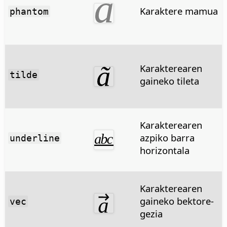
Karaktere mamua
phantom
Karakterearen
tilde
gaineko tileta
Karakterearen
azpiko barra
underline
horizontala
Karakterearen
gaineko bektore-
vec
gezia