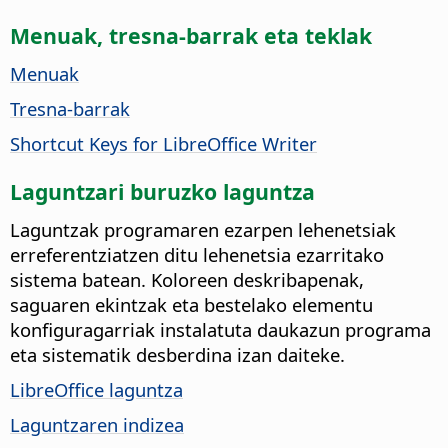
Menuak, tresna-barrak eta teklak
Menuak
Tresna-barrak
Shortcut Keys for LibreOffice Writer
Laguntzari buruzko laguntza
Laguntzak programaren ezarpen lehenetsiak
erreferentziatzen ditu lehenetsia ezarritako
sistema batean. Koloreen deskribapenak,
saguaren ekintzak eta bestelako elementu
konfiguragarriak instalatuta daukazun programa
eta sistematik desberdina izan daiteke.
LibreOffice laguntza
Laguntzaren indizea