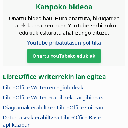
Kanpoko bideoa
Onartu bideo hau. Hura onartuta, hirugarren
batek kudeatzen duen YouTube zerbitzuko
edukiak eskuratu ahal izango dituzu.
YouTube pribatutasun-politika
Onartu YouTubeko edukiak
LibreOffice Writerrekin lan egitea
LibreOffice Writerren eginbideak
LibreOffice Writer erabiltzeko argibideak
Diagramak erabiltzea LibreOffice suitean
Datu-baseak erabiltzea LibreOffice Base
aplikazioan