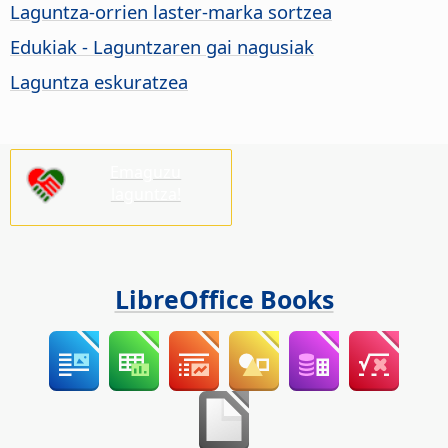
Laguntza-orrien laster-marka sortzea
Edukiak - Laguntzaren gai nagusiak
Laguntza eskuratzea
Emaguzu
laguntza!
LibreOffice Books