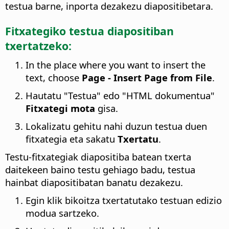
testua barne, inporta dezakezu diapositibetara.
Fitxategiko testua diapositiban
txertatzeko:
In the place where you want to insert the
text, choose
Page - Insert Page from File
.
Hautatu "Testua" edo "HTML dokumentua"
Fitxategi mota
gisa.
Lokalizatu gehitu nahi duzun testua duen
fitxategia eta sakatu
Txertatu
.
Testu-fitxategiak diapositiba batean txerta
daitekeen baino testu gehiago badu, testua
hainbat diapositibatan banatu dezakezu.
Egin klik bikoitza txertatutako testuan edizio
modua sartzeko.