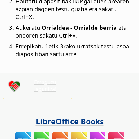
Hautatu diapositibak ikusgai duen arearen
azpian dagoen testu guztia eta sakatu
Ctrl
+X.
Aukeratu
Orrialdea - Orrialde berria
eta
ondoren sakatu
Ctrl
+V.
Errepikatu 1etik 3rako urratsak testu osoa
diapositiban sartu arte.
Emaguzu
laguntza!
LibreOffice Books