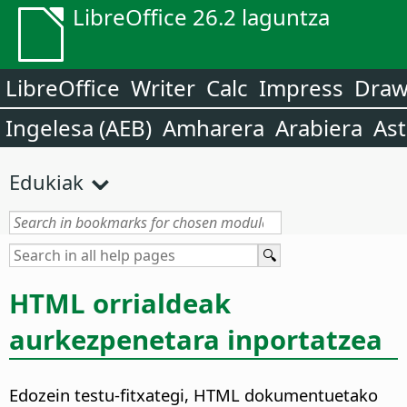
LibreOffice 26.2 laguntza
LibreOffice
Writer
Calc
Impress
Dra
Ingelesa (AEB)
Amharera
Arabiera
Ast
Edukiak
HTML orrialdeak
aurkezpenetara inportatzea
Edozein testu-fitxategi, HTML dokumentuetako