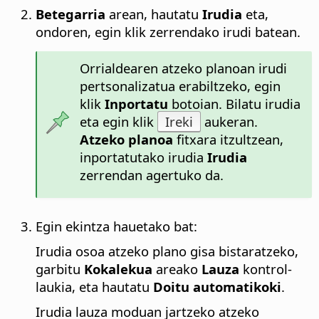
Betegarria
arean, hautatu
Irudia
eta,
ondoren, egin klik zerrendako irudi batean.
Orrialdearen
atzeko planoan irudi
pertsonalizatua erabiltzeko, egin
klik
Inportatu
botoian. Bilatu irudia
eta egin klik
Ireki
aukeran.
Atzeko planoa
fitxara itzultzean,
inportatutako irudia
Irudia
zerrendan agertuko da.
Egin ekintza hauetako bat:
Irudia osoa atzeko plano gisa bistaratzeko,
garbitu
Kokalekua
areako
Lauza
kontrol-
laukia, eta hautatu
Doitu automatikoki
.
Irudia lauza moduan jartzeko atzeko