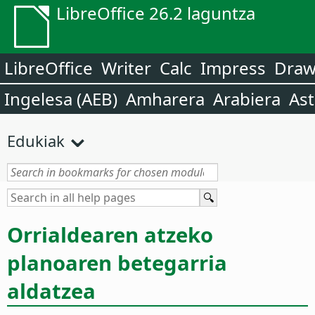
LibreOffice 26.2 laguntza
LibreOffice
Writer
Calc
Impress
Dra
Ingelesa (AEB)
Amharera
Arabiera
Ast
Edukiak
Orrialdearen
atzeko
planoaren betegarria
aldatzea