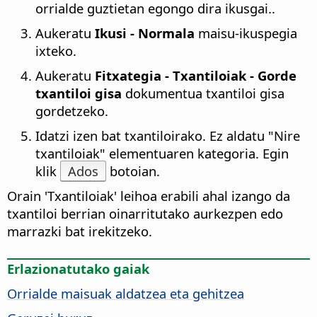
orrialde guztietan egongo dira ikusgai.
.
Aukeratu
Ikusi - Normala
maisu-ikuspegia
ixteko.
Aukeratu
Fitxategia - Txantiloiak - Gorde
txantiloi gisa
dokumentua txantiloi gisa
gordetzeko.
Idatzi izen bat txantiloirako. Ez aldatu "Nire
txantiloiak" elementuaren kategoria. Egin
klik
Ados
botoian.
Orain 'Txantiloiak' leihoa erabili ahal izango da
txantiloi berrian oinarritutako aurkezpen edo
marrazki bat irekitzeko.
Erlazionatutako gaiak
Orrialde
maisuak aldatzea eta gehitzea