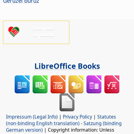
Geruzei buruz
Emaguzu
laguntza!
LibreOffice Books
Impressum (Legal Info)
|
Privacy Policy
|
Statutes
(non-binding English translation)
-
Satzung (binding
German version)
| Copyright information: Unless