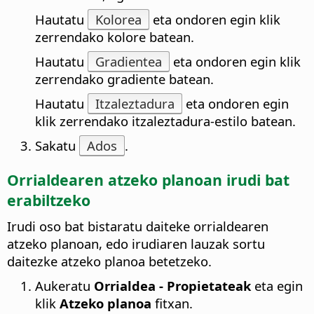
Hautatu
Kolorea
eta ondoren egin klik
zerrendako kolore batean.
Hautatu
Gradientea
eta ondoren egin klik
zerrendako gradiente batean.
Hautatu
Itzaleztadura
eta ondoren egin
klik zerrendako itzaleztadura-estilo batean.
Sakatu
Ados
.
Orrialdearen
atzeko planoan irudi bat
erabiltzeko
Irudi oso bat bistaratu daiteke
orrialdearen
atzeko planoan, edo irudiaren lauzak sortu
daitezke atzeko planoa betetzeko.
Aukeratu
Orrialdea - Propietateak
eta egin
klik
Atzeko planoa
fitxan.