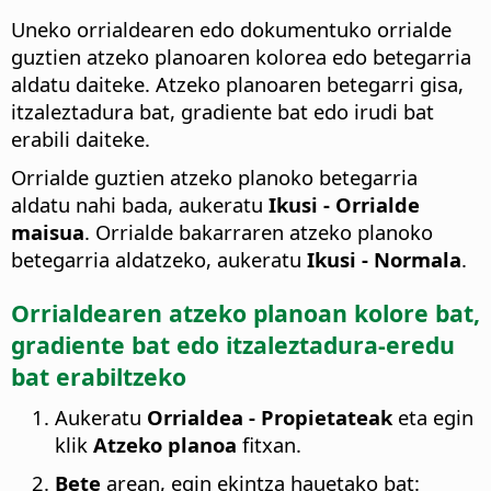
Uneko orrialdearen edo dokumentuko orrialde
guztien atzeko planoaren kolorea edo betegarria
aldatu daiteke. Atzeko planoaren betegarri gisa,
itzaleztadura bat, gradiente bat edo irudi bat
erabili daiteke.
Orrialde guztien atzeko planoko betegarria
aldatu nahi bada, aukeratu
Ikusi - Orrialde
maisua
. Orrialde bakarraren atzeko planoko
betegarria aldatzeko, aukeratu
Ikusi - Normala
.
Orrialdearen
atzeko planoan kolore bat,
gradiente bat edo itzaleztadura-eredu
bat erabiltzeko
Aukeratu
Orrialdea - Propietateak
eta egin
klik
Atzeko planoa
fitxan.
Bete
arean, egin ekintza hauetako bat: