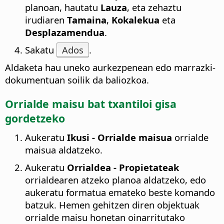
planoan, hautatu
Lauza
, eta zehaztu
irudiaren
Tamaina
,
Kokalekua
eta
Desplazamendua
.
Sakatu
Ados
.
Aldaketa hau uneko aurkezpenean edo marrazki-
dokumentuan soilik da baliozkoa.
Orrialde
maisu bat txantiloi gisa
gordetzeko
Aukeratu
Ikusi - Orrialde maisua
orrialde
maisua aldatzeko
.
Aukeratu
Orrialdea - Propietateak
orrialdearen atzeko planoa aldatzeko, edo
aukeratu formatua emateko beste komando
batzuk. Hemen gehitzen diren objektuak
orrialde maisu honetan oinarritutako