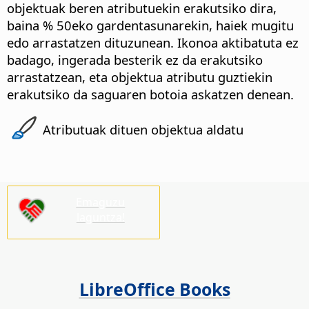
objektuak beren atributuekin erakutsiko dira,
baina % 50eko gardentasunarekin, haiek mugitu
edo arrastatzen dituzunean.
Ikonoa aktibatuta ez
badago, ingerada besterik ez da erakutsiko
arrastatzean, eta objektua atributu guztiekin
erakutsiko da saguaren botoia askatzen denean.
Atributuak dituen objektua aldatu
Emaguzu
laguntza!
LibreOffice Books