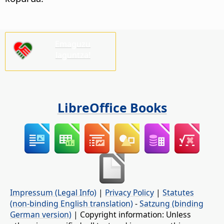
Emaguzu
laguntza!
LibreOffice Books
Impressum (Legal Info)
|
Privacy Policy
|
Statutes
(non-binding English translation)
-
Satzung (binding
German version)
| Copyright information: Unless