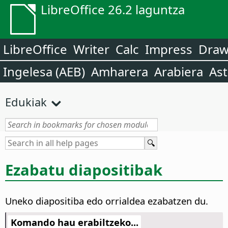
LibreOffice 26.2 laguntza
LibreOffice
Writer
Calc
Impress
Dra
Ingelesa (AEB)
Amharera
Arabiera
Ast
Edukiak
Ezabatu diapositibak
Uneko diapositiba edo orrialdea ezabatzen du.
Komando hau erabiltzeko...