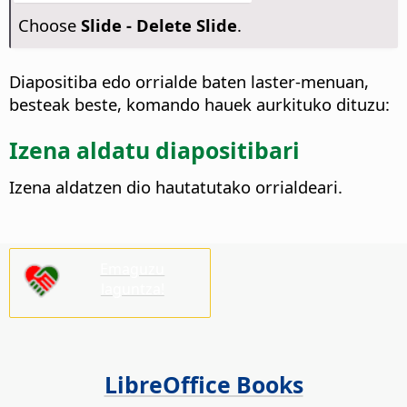
Choose
Slide - Delete Slide
.
Diapositiba edo orrialde baten laster-menuan,
besteak beste, komando hauek aurkituko dituzu:
Izena aldatu diapositibari
Izena aldatzen dio hautatutako
orrialdeari
.
Emaguzu
laguntza!
LibreOffice Books