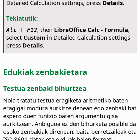
Detailed Calculation settings, press
Details
.
Teklatutik:
, then
LibreOffice Calc - Formula
,
Alt + F12
select
Custom
in Detailed Calculation settings,
press
Details
.
Edukiak zenbakietara
Testua zenbaki bihurtzea
Nola tratatu testua eragiketa aritmetiko baten
eragigai modura aurkitze denean edo zenbaki bat
espero duen funtzio baten argumentu gisa
aurkitzean. Anbiguoa ez den bihurketa posible da
osoko zenbakiak direnean, baita berretzaileak eta
ISO 8601 datak eta orduak haien formatu