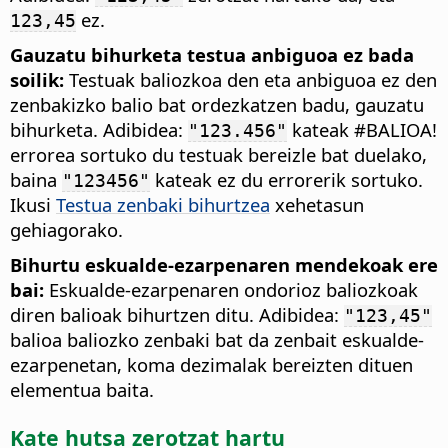
ez.
123,45
Gauzatu bihurketa testua anbiguoa ez bada
soilik:
Testuak baliozkoa den eta anbiguoa ez den
zenbakizko balio bat ordezkatzen badu, gauzatu
bihurketa. Adibidea:
kateak #BALIOA!
"123.456"
errorea sortuko du testuak bereizle bat duelako,
baina
kateak ez du errorerik sortuko.
"123456"
Ikusi
Testua zenbaki bihurtzea
xehetasun
gehiagorako.
Bihurtu eskualde-ezarpenaren mendekoak ere
bai:
Eskualde-ezarpenaren ondorioz baliozkoak
diren balioak bihurtzen ditu. Adibidea:
"123,45"
balioa baliozko zenbaki bat da zenbait eskualde-
ezarpenetan, koma dezimalak bereizten dituen
elementua baita.
Kate hutsa zerotzat hartu