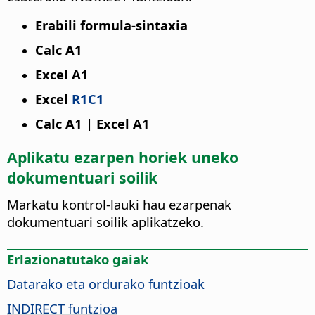
Erabili formula-sintaxia
Calc A1
Excel A1
Excel
R1C1
Calc A1 | Excel A1
Aplikatu ezarpen horiek uneko
dokumentuari soilik
Markatu kontrol-lauki hau ezarpenak
dokumentuari soilik aplikatzeko.
Erlazionatutako gaiak
Datarako eta ordurako funtzioak
INDIRECT funtzioa