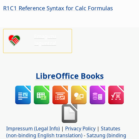
R1C1 Reference Syntax for Calc Formulas
Emaguzu
laguntza!
LibreOffice Books
Impressum (Legal Info)
|
Privacy Policy
|
Statutes
(non-binding English translation)
-
Satzung (binding