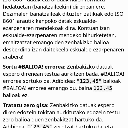
hedatuetan (banatzaileekin) direnean ere.
Dezimalen banatzaileak dituzten zatikiak edo ISO
8601 arautik kanpoko datak eskualde-
ezarpenaren mendekoak dira. Kontuan izan
eskualde-ezarpenaren mendeko bihurketetan,
emaitzatzat emango den zenbakizko balioa
desberdina izan daitekeela eskualde-ezarpenaren
arabera!
Sortu #BALIOA! errorea:
Zenbakizko datuak
espero direnean testua aurkitzen bada, #BALIOA!
errorea sortuko da. Adibidea:
balioak
"123,45"
#BALIOA! errorea emango du, baina
123,45
balioak ez.
Tratatu zero gisa:
Zenbakizko datuak espero
diren edozein tokitan aurkitutako edozein testu
zero balioa duen zenbakitzat hartuko da.
Adibidea:
zerotzat hartuko da, eta
"123,45"