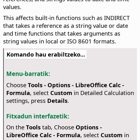
values.
This affects built-in functions such as INDIRECT
that takes a reference as a string value or date
and time functions that takes arguments as
string values in local or ISO 8601 formats.
Komando hau erabiltzeko...
Menu-barratik:
Choose
Tools - Options
- LibreOffice Calc -
Formula
, select
Custom
in Detailed Calculation
settings, press
Details
.
Fitxadun interfazetik:
On the
Tools
tab, Choose
Options -
LibreOffice Calc - Formula
, select
Custom
in