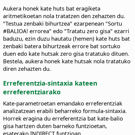
Aukera honek kate huts bat eragiketa
aritmetikoetan nola tratatzen den zehazten du.
"Testua zenbaki bihurtzea" ezarpenean "Sortu
#BALIOA! errorea" edo "Tratatu zero gisa" ezarri
baduzu, ezin duzu hautatu (hemen) kate huts bat
zenbaki batera bihurtzeak errore bat sortuko
duen edo kate hutsak zero gisa tratatuko dituen.
Bestela, aukera honek kate hutsak nola tratatuko
diren zehazten du.
Erreferentzia-sintaxia kateen
erreferentziarako
Kate-parametroetan emandako erreferentziak
analizatzean erabili beharreko formula-sintaxia.
Horrek eragina du erreferentzia bat kate-balio
gisa hartzen duten barneko funtzioetan,
esaterako INDIRECT funtzioan.