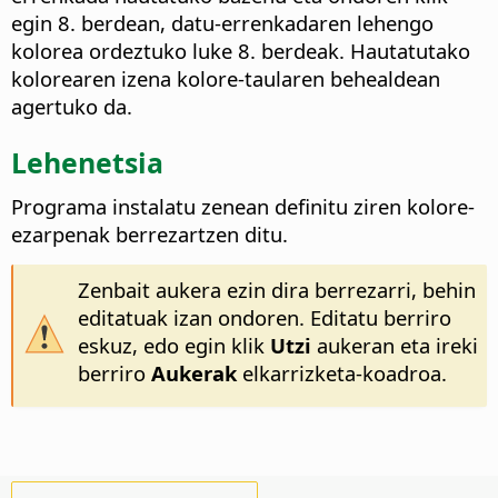
egin 8. berdean, datu-errenkadaren lehengo
kolorea ordeztuko luke 8. berdeak. Hautatutako
kolorearen izena kolore-taularen behealdean
agertuko da.
Lehenetsia
Programa instalatu zenean definitu ziren kolore-
ezarpenak berrezartzen ditu.
Zenbait aukera ezin dira berrezarri, behin
editatuak izan ondoren. Editatu berriro
eskuz, edo egin klik
Utzi
aukeran eta ireki
berriro
Aukerak
elkarrizketa-koadroa.