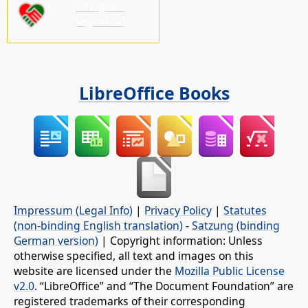
Emaguzu
laguntza!
LibreOffice Books
Impressum (Legal Info)
|
Privacy Policy
|
Statutes
(non-binding English translation)
-
Satzung (binding
German version)
| Copyright information: Unless
otherwise specified, all text and images on this
website are licensed under the
Mozilla Public License
v2.0
. “LibreOffice” and “The Document Foundation” are
registered trademarks of their corresponding