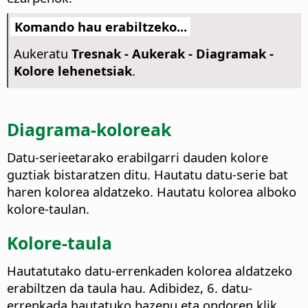
Komando hau erabiltzeko...
Aukeratu
Tresnak - Aukerak
- Diagramak -
Kolore lehenetsiak
.
Diagrama-koloreak
Datu-serieetarako erabilgarri dauden kolore
guztiak bistaratzen ditu.
Hautatu datu-serie bat
haren kolorea aldatzeko. Hautatu kolorea alboko
kolore-taulan.
Kolore-taula
Hautatutako datu-errenkaden kolorea aldatzeko
erabiltzen da taula hau. Adibidez, 6. datu-
errenkada hautatuko bazenu eta ondoren klik