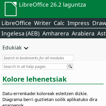
LibreOffice 26.2 laguntza
LibreOffice
Writer
Calc
Impress
Dra
Ingelesa (AEB)
Amharera
Arabiera
Ast
Edukiak
Kolore lehenetsiak
Datu-errenkadei koloreak esleitzen dizkie.
Diagrama berri guztietan soilik aplikatuko dira
ezarpenok.