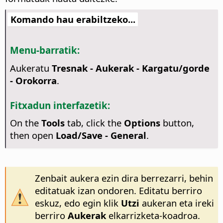
Komando hau erabiltzeko...
Menu-barratik:
Aukeratu
Tresnak - Aukerak
- Kargatu/gorde
- Orokorra
.
Fitxadun interfazetik:
On the
Tools
tab, click the
Options
button,
then open
Load/Save - General
.
Zenbait aukera ezin dira berrezarri, behin
editatuak izan ondoren. Editatu berriro
eskuz, edo egin klik
Utzi
aukeran eta ireki
berriro
Aukerak
elkarrizketa-koadroa.