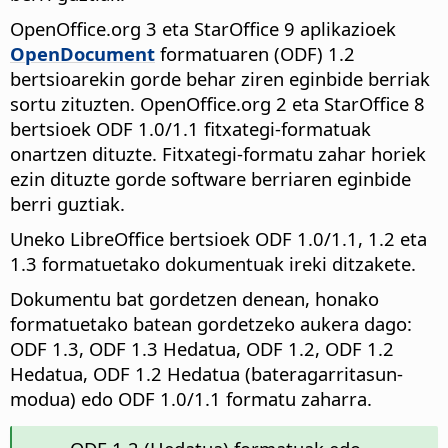
OpenOffice.org 3 eta StarOffice 9 aplikazioek
OpenDocument
formatuaren (ODF) 1.2
bertsioarekin gorde behar ziren eginbide berriak
sortu zituzten. OpenOffice.org 2 eta StarOffice 8
bertsioek ODF 1.0/1.1 fitxategi-formatuak
onartzen dituzte. Fitxategi-formatu zahar horiek
ezin dituzte gorde software berriaren eginbide
berri guztiak.
Uneko LibreOffice bertsioek ODF 1.0/1.1, 1.2 eta
1.3 formatuetako dokumentuak ireki ditzakete.
Dokumentu bat gordetzen denean, honako
formatuetako batean gordetzeko aukera dago:
ODF 1.3, ODF 1.3 Hedatua, ODF 1.2, ODF 1.2
Hedatua, ODF 1.2 Hedatua (bateragarritasun-
modua) edo ODF 1.0/1.1 formatu zaharra.