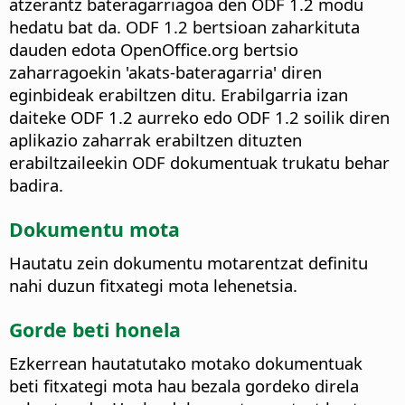
atzerantz bateragarriagoa den ODF 1.2 modu
hedatu bat da. ODF 1.2 bertsioan zaharkituta
dauden edota OpenOffice.org bertsio
zaharragoekin 'akats-bateragarria' diren
eginbideak erabiltzen ditu. Erabilgarria izan
daiteke ODF 1.2 aurreko edo ODF 1.2 soilik diren
aplikazio zaharrak erabiltzen dituzten
erabiltzaileekin ODF dokumentuak trukatu behar
badira.
Dokumentu mota
Hautatu zein dokumentu motarentzat definitu
nahi duzun fitxategi mota lehenetsia.
Gorde beti honela
Ezkerrean hautatutako motako dokumentuak
beti fitxategi mota hau bezala gordeko direla