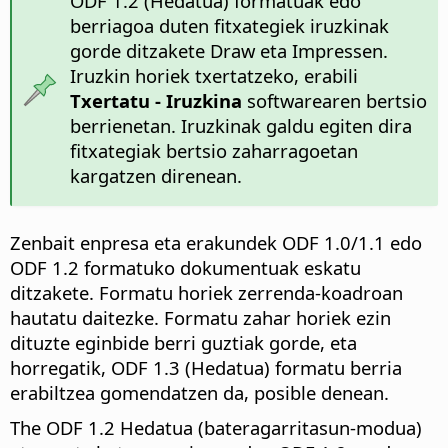
ODF 1.2 (Hedatua) formatuak edo
berriagoa duten fitxategiek iruzkinak
gorde ditzakete Draw eta Impressen.
Iruzkin horiek txertatzeko, erabili
Txertatu - Iruzkina
softwarearen bertsio
berrienetan. Iruzkinak galdu egiten dira
fitxategiak bertsio zaharragoetan
kargatzen direnean.
Zenbait enpresa eta erakundek ODF 1.0/1.1 edo
ODF 1.2 formatuko dokumentuak eskatu
ditzakete. Formatu horiek zerrenda-koadroan
hautatu daitezke. Formatu zahar horiek ezin
dituzte eginbide berri guztiak gorde, eta
horregatik, ODF 1.3 (Hedatua) formatu berria
erabiltzea gomendatzen da, posible denean.
The ODF 1.2 Hedatua (bateragarritasun-modua)