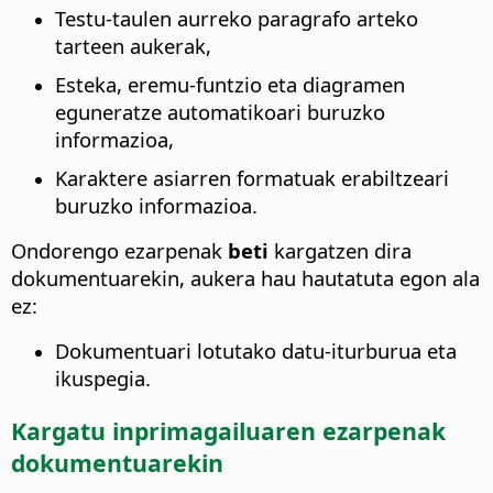
Testu-taulen aurreko paragrafo arteko
tarteen aukerak,
Esteka, eremu-funtzio eta diagramen
eguneratze automatikoari buruzko
informazioa,
Karaktere asiarren formatuak erabiltzeari
buruzko informazioa.
Ondorengo ezarpenak
beti
kargatzen dira
dokumentuarekin, aukera hau hautatuta egon ala
ez:
Dokumentuari lotutako datu-iturburua eta
ikuspegia.
Kargatu inprimagailuaren ezarpenak
dokumentuarekin