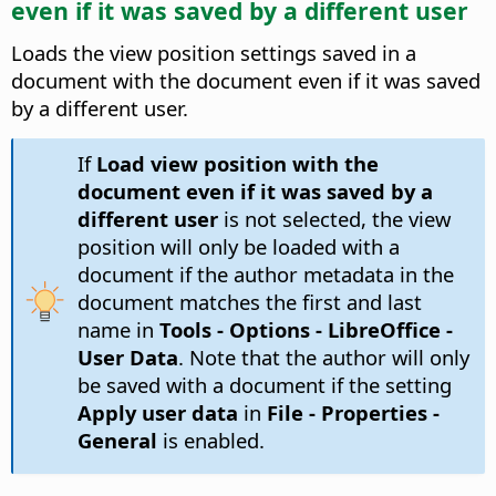
even if it was saved by a different user
Loads the view position settings saved in a
document with the document even if it was saved
by a different user.
If
Load view position with the
document even if it was saved by a
different user
is not selected, the view
position will only be loaded with a
document if the author metadata in the
document matches the first and last
name in
Tools - Options
- LibreOffice -
User Data
. Note that the author will only
be saved with a document if the setting
Apply user data
in
File - Properties -
General
is enabled.