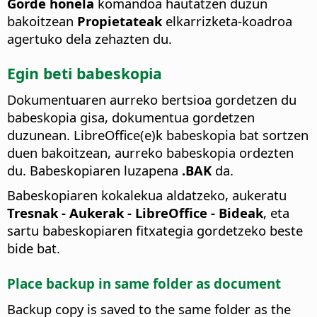
Gorde honela
komandoa hautatzen duzun
bakoitzean
Propietateak
elkarrizketa-koadroa
agertuko dela zehazten du.
Egin beti babeskopia
Dokumentuaren aurreko bertsioa gordetzen du
babeskopia gisa, dokumentua gordetzen
duzunean.
LibreOffice(e)k
babeskopia bat sortzen
duen bakoitzean, aurreko babeskopia ordezten
du. Babeskopiaren luzapena
.BAK
da.
Babeskopiaren kokalekua aldatzeko, aukeratu
Tresnak - Aukerak
- LibreOffice - Bideak
, eta
sartu babeskopiaren fitxategia gordetzeko beste
bide bat.
Place backup in same folder as document
Backup copy is saved to the same folder as the