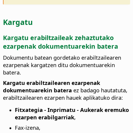
Kargatu
Kargatu erabiltzaileak zehaztutako
ezarpenak dokumentuarekin batera
Dokumentu batean gordetako erabiltzailearen
ezarpenak kargatzen ditu dokumentuarekin
batera.
Kargatu erabiltzailearen ezarpenak
dokumentuarekin batera
ez badago hautatuta,
erabiltzailearen ezarpen hauek aplikatuko dira:
Fitxategia - Inprimatu - Aukerak eremuko
ezarpen erabilgarriak
,
Fax-izena,