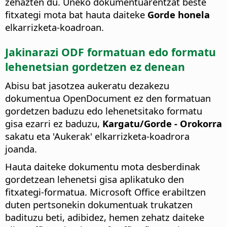
zehazten du. Uneko dokumentuarentzat beste
fitxategi mota bat hauta daiteke
Gorde honela
elkarrizketa-koadroan.
Jakinarazi ODF formatuan edo formatu
lehenetsian gordetzen ez denean
Abisu bat jasotzea aukeratu dezakezu
dokumentua OpenDocument ez den formatuan
gordetzen baduzu edo lehenetsitako formatu
gisa ezarri ez baduzu,
Kargatu/Gorde - Orokorra
sakatu eta 'Aukerak' elkarrizketa-koadrora
joanda.
Hauta daiteke dokumentu mota desberdinak
gordetzean lehenetsi gisa aplikatuko den
fitxategi-formatua. Microsoft Office erabiltzen
duten pertsonekin dokumentuak trukatzen
badituzu beti, adibidez, hemen zehatz daiteke