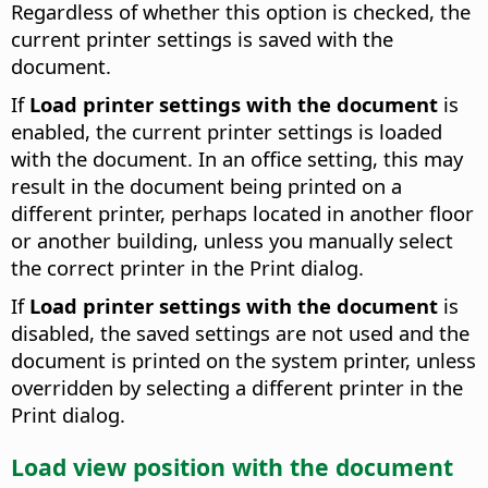
Regardless of whether this option is checked, the
current printer settings is saved with the
document.
If
Load printer settings with the document
is
enabled, the current printer settings is loaded
with the document. In an office setting, this may
result in the document being printed on a
different printer, perhaps located in another floor
or another building, unless you manually select
the correct printer in the Print dialog.
If
Load printer settings with the document
is
disabled, the saved settings are not used and the
document is printed on the system printer, unless
overridden by selecting a different printer in the
Print dialog.
Load view position with the document