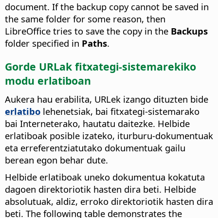
document. If the backup copy cannot be saved in
the same folder for some reason, then
LibreOffice tries to save the copy in the
Backups
folder specified in
Paths
.
Gorde URLak fitxategi-sistemarekiko
modu erlatiboan
Aukera hau erabilita, URLek izango dituzten bide
erlatibo
lehenetsiak, bai fitxategi-sistemarako
bai Interneterako, hautatu daitezke. Helbide
erlatiboak posible izateko, iturburu-dokumentuak
eta erreferentziatutako dokumentuak gailu
berean egon behar dute.
Helbide erlatiboak uneko dokumentua kokatuta
dagoen direktoriotik hasten dira beti. Helbide
absolutuak, aldiz, erroko direktoriotik hasten dira
beti. The following table demonstrates the