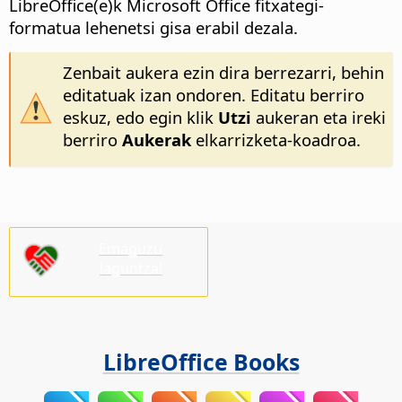
LibreOffice(e)k Microsoft Office fitxategi-
formatua lehenetsi gisa erabil dezala.
Zenbait aukera ezin dira berrezarri, behin
editatuak izan ondoren. Editatu berriro
eskuz, edo egin klik
Utzi
aukeran eta ireki
berriro
Aukerak
elkarrizketa-koadroa.
Emaguzu
laguntza!
LibreOffice Books