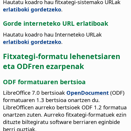
Hautatu koadro hau fitxategi-sistemako URLak
erlatiboki gordetzeko
.
Gorde interneteko URL erlatiboak
Hautatu koadro hau Interneteko URLak
erlatiboki gordetzeko
.
Fitxategi-formatu lehenetsiaren
eta ODFren ezarpenak
ODF formatuaren bertsioa
LibreOffice 7.0 bertsioak
OpenDocument
(ODF)
formatuaren 1.3 bertsioa onartzen du.
LibreOfficen aurreko bertsioek ODF 1.2 formatua
onartzen zuten. Aurreko fitxategi-formatuek ezin
dituzte biltegiratu software berriaren eginbide
berri guztiak.