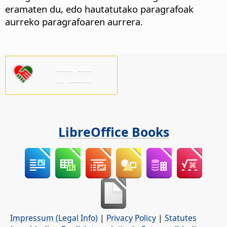
eramaten du, edo hautatutako paragrafoak
aurreko paragrafoaren aurrera.
Emaguzu
laguntza!
LibreOffice Books
Impressum (Legal Info)
|
Privacy Policy
|
Statutes