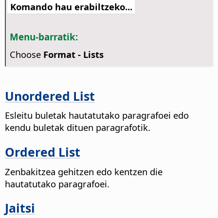
Komando hau erabiltzeko...
Menu-barratik:
Choose
Format - Lists
Unordered List
Esleitu buletak hautatutako paragrafoei edo
kendu buletak dituen paragrafotik.
Ordered List
Zenbakitzea gehitzen edo kentzen die
hautatutako paragrafoei.
Jaitsi