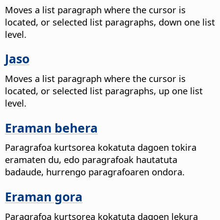
Moves a list paragraph where the cursor is
located, or selected list paragraphs, down one list
level.
Jaso
Moves a list paragraph where the cursor is
located, or selected list paragraphs, up one list
level.
Eraman behera
Paragrafoa kurtsorea kokatuta dagoen tokira
eramaten du, edo paragrafoak hautatuta
badaude, hurrengo paragrafoaren ondora.
Eraman gora
Paragrafoa kurtsorea kokatuta dagoen lekura