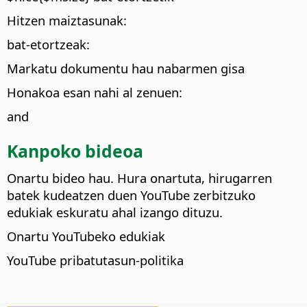
Hitzen maiztasunak:
bat-etortzeak:
Markatu dokumentu hau nabarmen gisa
Honakoa esan nahi al zenuen:
and
Kanpoko bideoa
Onartu bideo hau. Hura onartuta, hirugarren
batek kudeatzen duen YouTube zerbitzuko
edukiak eskuratu ahal izango dituzu.
Onartu YouTubeko edukiak
YouTube pribatutasun-politika