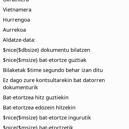
Vietnamera
Hurrengoa
Aurrekoa
Aldatze-data:
$nice{$dbsize} dokumentu bilatzen
$nice{$msize} bat-etortze guztiak
Bilaketak $time segundo behar izan ditu
Ez dago zure kontsultarekin bat datorren
dokumenturik
Bat-etortzea hitz guztiekin
Bat-etortzea edozein hitzekin
$nice{$msize} bat-etortze ingurutik
$nice{$msize} bat-etortzetik