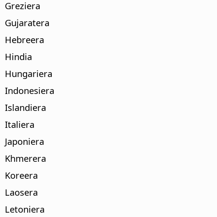
Greziera
Gujaratera
Hebreera
Hindia
Hungariera
Indonesiera
Islandiera
Italiera
Japoniera
Khmerera
Koreera
Laosera
Letoniera