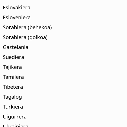
Eslovakiera
Esloveniera
Sorabiera (behekoa)
Sorabiera (goikoa)
Gaztelania
Suediera
Tajikera
Tamilera
Tibetera
Tagalog
Turkiera
Uigurrera
Ukrainiera