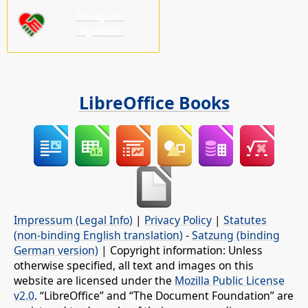
Emaguzu
laguntza!
LibreOffice Books
Impressum (Legal Info)
|
Privacy Policy
|
Statutes
(non-binding English translation)
-
Satzung (binding
German version)
| Copyright information: Unless
otherwise specified, all text and images on this
website are licensed under the
Mozilla Public License
v2.0
. “LibreOffice” and “The Document Foundation” are