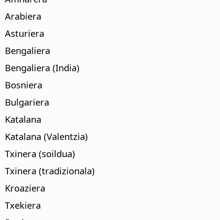
Arabiera
Asturiera
Bengaliera
Bengaliera (India)
Bosniera
Bulgariera
Katalana
Katalana (Valentzia)
Txinera (soildua)
Txinera (tradizionala)
Kroaziera
Txekiera