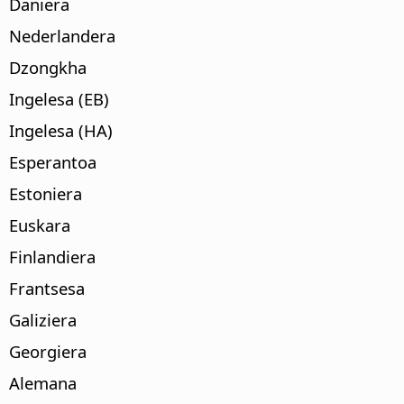
Daniera
Nederlandera
Dzongkha
Ingelesa (EB)
Ingelesa (HA)
Esperantoa
Estoniera
Euskara
Finlandiera
Frantsesa
Galiziera
Georgiera
Alemana