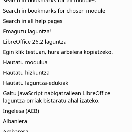
Search in bookmarks for all modules
Search in bookmarks for chosen module
Search in all help pages
Emaguzu laguntza!
LibreOffice 26.2 laguntza
Egin klik testuan, hura arbelera kopiatzeko.
Hautatu modulua
Hautatu hizkuntza
Hautatu laguntza-edukiak
Gaitu JavaScript nabigatzailean LibreOffice
laguntza-orriak bistaratu ahal izateko.
Ingelesa (AEB)
Albaniera
Amharera