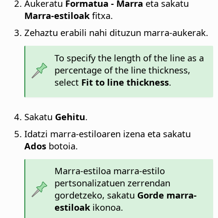
Aukeratu
Formatua -
Marra
eta sakatu
Marra-estiloak
fitxa.
Zehaztu erabili nahi dituzun marra-aukerak.
To specify the length of the line as a
percentage of the line thickness,
select
Fit to line thickness
.
Sakatu
Gehitu
.
Idatzi marra-estiloaren izena eta sakatu
Ados
botoia.
Marra-estiloa marra-estilo
pertsonalizatuen zerrendan
gordetzeko, sakatu
Gorde marra-
estiloak
ikonoa.