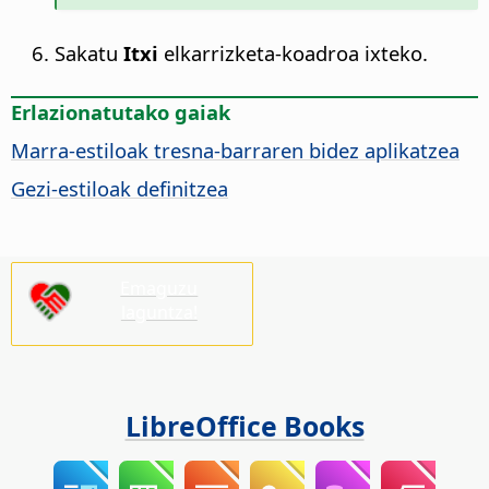
Sakatu
Itxi
elkarrizketa-koadroa ixteko.
Erlazionatutako gaiak
Marra-estiloak tresna-barraren bidez aplikatzea
Gezi-estiloak definitzea
Emaguzu
laguntza!
LibreOffice Books